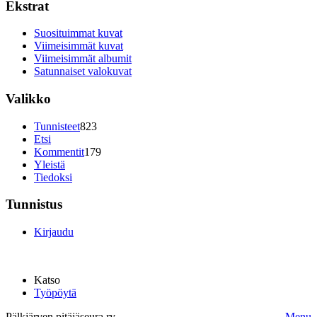
Ekstrat
Suosituimmat kuvat
Viimeisimmät kuvat
Viimeisimmät albumit
Satunnaiset valokuvat
Valikko
Tunnisteet
823
Etsi
Kommentit
179
Yleistä
Tiedoksi
Tunnistus
Kirjaudu
Katso
Työpöytä
Pälkjärven pitäjäseura ry.
Menu