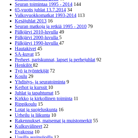
Seuran toimintaa 1995 - 2014
144
65-vuotis juhlat 13.7.2014
34
Valkovuokkomatkat 1993-2014
113
Kesäjuhlat 2013
16
Seuran matkoja ja retkiä 1995 - 2010
79
Pälkjärvi 2010-luvulla
49
Pälkjärvi 2000-luvulla
5
Pälkjärvi 1990-luvulla
47
Hautakivet
45
SA-kuvat
15
Perheet, pariskunnat, lapset ja perhejuhlat
92
Henkilöt
82
Työ ja työntekijät
72
Koulu
29
Yhdistys- ja seuratoiminta
9
Kerhot ja kurssit
10
Juhlat ja tapahtumat
15
Kirkko ja kirkollinen toiminta
11
Rippikoulu
15
Lotat ja suojeluskunta
16
Urheilu ja liikunta
10
Rakennukset, maisemat ja muistomerkit
55
Kulkuvälineet
22
Evakossa
10
Uusilla asuinsijoilla
12