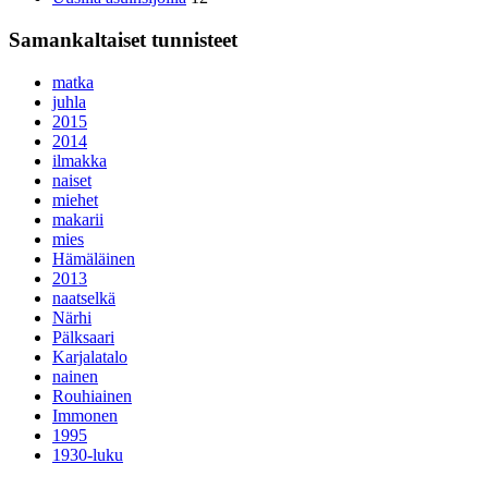
Samankaltaiset tunnisteet
matka
juhla
2015
2014
ilmakka
naiset
miehet
makarii
mies
Hämäläinen
2013
naatselkä
Närhi
Pälksaari
Karjalatalo
nainen
Rouhiainen
Immonen
1995
1930-luku