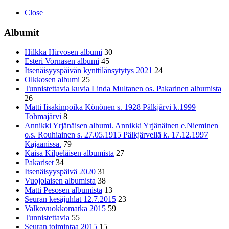
Close
Albumit
Hilkka Hirvosen albumi
30
Esteri Vornasen albumi
45
Itsenäisyyspäivän kynttilänsytytys 2021
24
Olkkosen albumi
25
Tunnistettavia kuvia Linda Multanen os. Pakarinen albumista
26
Matti Iisakinpoika Könönen s. 1928 Pälkjärvi k.1999
Tohmajärvi
8
Annikki Yrjänäisen albumi. Annikki Yrjänäinen e.Nieminen
o.s. Rouhiainen s. 27.05.1915 Pälkjärvellä k. 17.12.1997
Kajaanissa.
79
Kaisa Kilpeläisen albumista
27
Pakariset
34
Itsenäisyyspäivä 2020
31
Vuojolaisen albumista
38
Matti Pesosen albumista
13
Seuran kesäjuhlat 12.7.2015
23
Valkovuokkomatka 2015
59
Tunnistettavia
55
Seuran toimintaa 2015
15