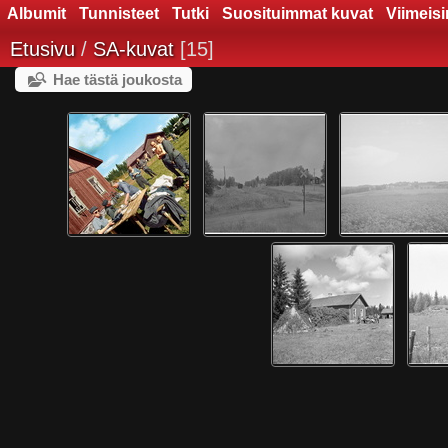
Albumit
Tunnisteet
Tutki
Suosituimmat kuvat
Viimeis
Etusivu
/
SA-kuvat
15
Hae tästä joukosta