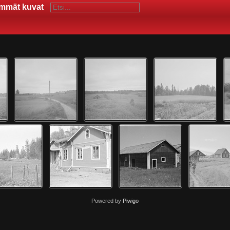
immät kuvat
Powered by
Piwigo