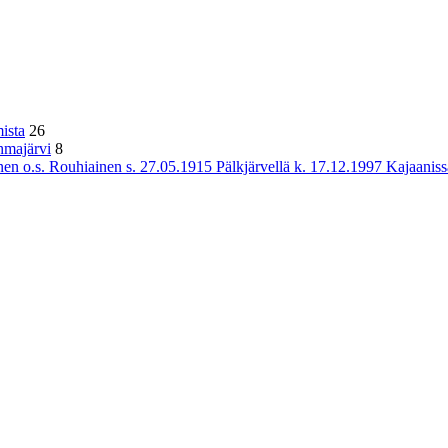
ista
26
hmajärvi
8
n o.s. Rouhiainen s. 27.05.1915 Pälkjärvellä k. 17.12.1997 Kajaaniss