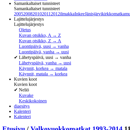
Samankaltaiset tunnisteet
Samankaltaiset tunnisteet
2005
2008
2010
2011
2012
ilmakka
Inkee
Jänisjärvi
kirkko
matka
mu
Lajittelujärjestys
Lajittelujärjestys
Oletus
Kuvan otsikko, A → Z
Kuvan otsikko, Z → A
Luontipäivä, uusi → vanha
Luontipäivä, vanha → uusi
✔
Lähetyspäivä, uusi → vanha
Lähetyspäivä, vanha → uusi
Käynnit, korkea → matala
Käynnit, matala → korkea
Kuvien koot
Kuvien koot
✔
Neliö
Kuvake
Keskikokoinen
diaesitys
Kalenteri
Kalenteri
Etusivu
/
Valkovuokkomatkat 1993-2014
1