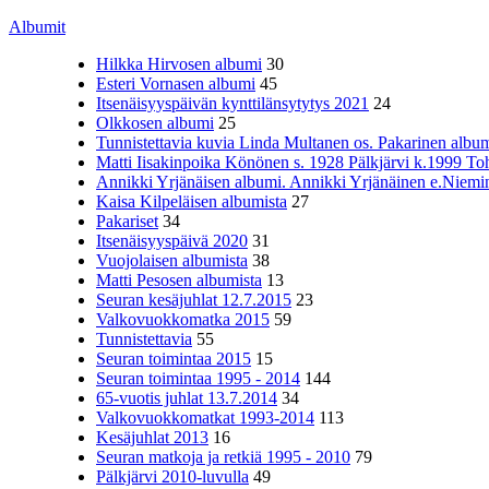
Albumit
Hilkka Hirvosen albumi
30
Esteri Vornasen albumi
45
Itsenäisyyspäivän kynttilänsytytys 2021
24
Olkkosen albumi
25
Tunnistettavia kuvia Linda Multanen os. Pakarinen album
Matti Iisakinpoika Könönen s. 1928 Pälkjärvi k.1999 To
Annikki Yrjänäisen albumi. Annikki Yrjänäinen e.Niemine
Kaisa Kilpeläisen albumista
27
Pakariset
34
Itsenäisyyspäivä 2020
31
Vuojolaisen albumista
38
Matti Pesosen albumista
13
Seuran kesäjuhlat 12.7.2015
23
Valkovuokkomatka 2015
59
Tunnistettavia
55
Seuran toimintaa 2015
15
Seuran toimintaa 1995 - 2014
144
65-vuotis juhlat 13.7.2014
34
Valkovuokkomatkat 1993-2014
113
Kesäjuhlat 2013
16
Seuran matkoja ja retkiä 1995 - 2010
79
Pälkjärvi 2010-luvulla
49