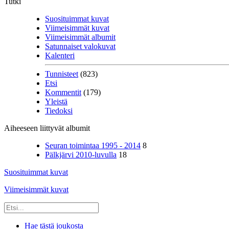
Tutki
Suosituimmat kuvat
Viimeisimmät kuvat
Viimeisimmät albumit
Satunnaiset valokuvat
Kalenteri
Tunnisteet
(823)
Etsi
Kommentit
(179)
Yleistä
Tiedoksi
Aiheeseen liittyvät albumit
Seuran toimintaa 1995 - 2014
8
Pälkjärvi 2010-luvulla
18
Suosituimmat kuvat
Viimeisimmät kuvat
Hae tästä joukosta