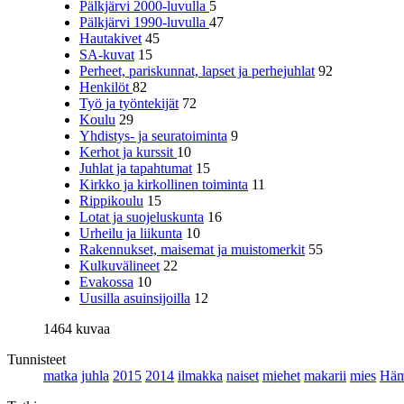
Pälkjärvi 2000-luvulla
5
Pälkjärvi 1990-luvulla
47
Hautakivet
45
SA-kuvat
15
Perheet, pariskunnat, lapset ja perhejuhlat
92
Henkilöt
82
Työ ja työntekijät
72
Koulu
29
Yhdistys- ja seuratoiminta
9
Kerhot ja kurssit
10
Juhlat ja tapahtumat
15
Kirkko ja kirkollinen toiminta
11
Rippikoulu
15
Lotat ja suojeluskunta
16
Urheilu ja liikunta
10
Rakennukset, maisemat ja muistomerkit
55
Kulkuvälineet
22
Evakossa
10
Uusilla asuinsijoilla
12
1464 kuvaa
Tunnisteet
matka
juhla
2015
2014
ilmakka
naiset
miehet
makarii
mies
Häm