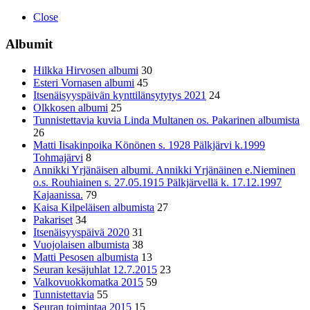
Close
Albumit
Hilkka Hirvosen albumi
30
Esteri Vornasen albumi
45
Itsenäisyyspäivän kynttilänsytytys 2021
24
Olkkosen albumi
25
Tunnistettavia kuvia Linda Multanen os. Pakarinen albumista
26
Matti Iisakinpoika Könönen s. 1928 Pälkjärvi k.1999
Tohmajärvi
8
Annikki Yrjänäisen albumi. Annikki Yrjänäinen e.Nieminen
o.s. Rouhiainen s. 27.05.1915 Pälkjärvellä k. 17.12.1997
Kajaanissa.
79
Kaisa Kilpeläisen albumista
27
Pakariset
34
Itsenäisyyspäivä 2020
31
Vuojolaisen albumista
38
Matti Pesosen albumista
13
Seuran kesäjuhlat 12.7.2015
23
Valkovuokkomatka 2015
59
Tunnistettavia
55
Seuran toimintaa 2015
15