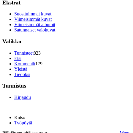
Ekstrat
Suosituimmat kuvat
Viimeisimmät kuvat
Viimeisimmät albumit
Satunnaiset valokuvat
Valikko
Tunnisteet
823
Etsi
Kommentit
179
Yleistä
Tiedoksi
Tunnistus
Kirjaudu
Katso
Työpöytä
Pälkjärven pitäjäseura ry.
Menu