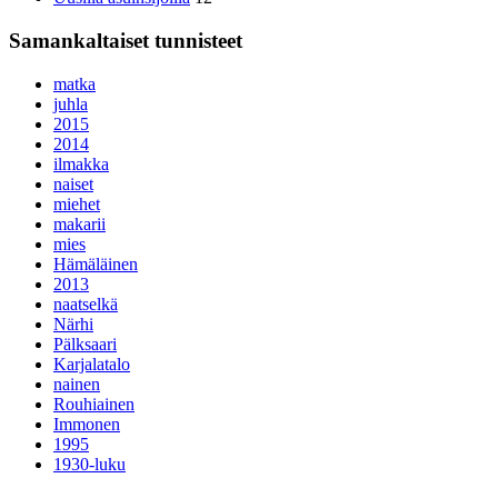
Samankaltaiset tunnisteet
matka
juhla
2015
2014
ilmakka
naiset
miehet
makarii
mies
Hämäläinen
2013
naatselkä
Närhi
Pälksaari
Karjalatalo
nainen
Rouhiainen
Immonen
1995
1930-luku