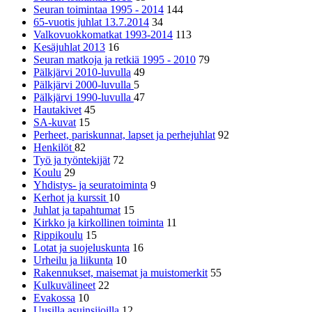
Seuran toimintaa 1995 - 2014
144
65-vuotis juhlat 13.7.2014
34
Valkovuokkomatkat 1993-2014
113
Kesäjuhlat 2013
16
Seuran matkoja ja retkiä 1995 - 2010
79
Pälkjärvi 2010-luvulla
49
Pälkjärvi 2000-luvulla
5
Pälkjärvi 1990-luvulla
47
Hautakivet
45
SA-kuvat
15
Perheet, pariskunnat, lapset ja perhejuhlat
92
Henkilöt
82
Työ ja työntekijät
72
Koulu
29
Yhdistys- ja seuratoiminta
9
Kerhot ja kurssit
10
Juhlat ja tapahtumat
15
Kirkko ja kirkollinen toiminta
11
Rippikoulu
15
Lotat ja suojeluskunta
16
Urheilu ja liikunta
10
Rakennukset, maisemat ja muistomerkit
55
Kulkuvälineet
22
Evakossa
10
Uusilla asuinsijoilla
12