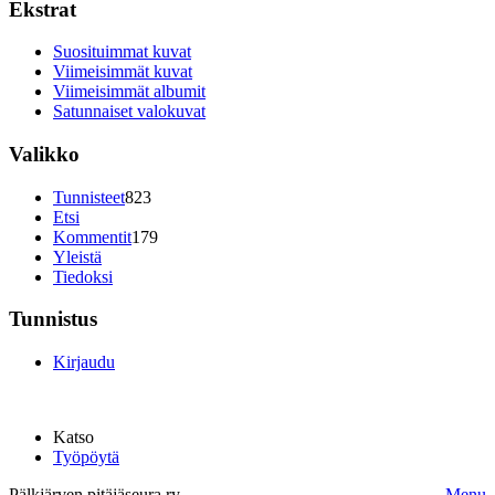
Ekstrat
Suosituimmat kuvat
Viimeisimmät kuvat
Viimeisimmät albumit
Satunnaiset valokuvat
Valikko
Tunnisteet
823
Etsi
Kommentit
179
Yleistä
Tiedoksi
Tunnistus
Kirjaudu
Katso
Työpöytä
Pälkjärven pitäjäseura ry.
Menu