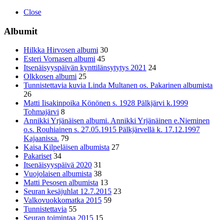
Close
Albumit
Hilkka Hirvosen albumi
30
Esteri Vornasen albumi
45
Itsenäisyyspäivän kynttilänsytytys 2021
24
Olkkosen albumi
25
Tunnistettavia kuvia Linda Multanen os. Pakarinen albumista
26
Matti Iisakinpoika Könönen s. 1928 Pälkjärvi k.1999
Tohmajärvi
8
Annikki Yrjänäisen albumi. Annikki Yrjänäinen e.Nieminen
o.s. Rouhiainen s. 27.05.1915 Pälkjärvellä k. 17.12.1997
Kajaanissa.
79
Kaisa Kilpeläisen albumista
27
Pakariset
34
Itsenäisyyspäivä 2020
31
Vuojolaisen albumista
38
Matti Pesosen albumista
13
Seuran kesäjuhlat 12.7.2015
23
Valkovuokkomatka 2015
59
Tunnistettavia
55
Seuran toimintaa 2015
15