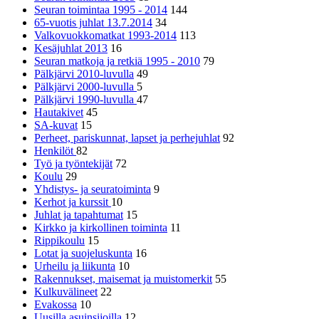
Seuran toimintaa 1995 - 2014
144
65-vuotis juhlat 13.7.2014
34
Valkovuokkomatkat 1993-2014
113
Kesäjuhlat 2013
16
Seuran matkoja ja retkiä 1995 - 2010
79
Pälkjärvi 2010-luvulla
49
Pälkjärvi 2000-luvulla
5
Pälkjärvi 1990-luvulla
47
Hautakivet
45
SA-kuvat
15
Perheet, pariskunnat, lapset ja perhejuhlat
92
Henkilöt
82
Työ ja työntekijät
72
Koulu
29
Yhdistys- ja seuratoiminta
9
Kerhot ja kurssit
10
Juhlat ja tapahtumat
15
Kirkko ja kirkollinen toiminta
11
Rippikoulu
15
Lotat ja suojeluskunta
16
Urheilu ja liikunta
10
Rakennukset, maisemat ja muistomerkit
55
Kulkuvälineet
22
Evakossa
10
Uusilla asuinsijoilla
12