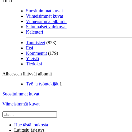
Tutki
Suosituimmat kuvat
Viimeisimmät kuvat
Viimeisimmät albumit
Satunnaiset valokuvat
Kalenteri
Tunnisteet
(823)
Etsi
Kommentit
(179)
Yleistä
Tiedoksi
Aiheeseen liittyvät albumit
Työ ja työntekijät
1
Suosituimmat kuvat
Viimeisimmät kuvat
Hae tästä joukosta
Lajittelujärjestys