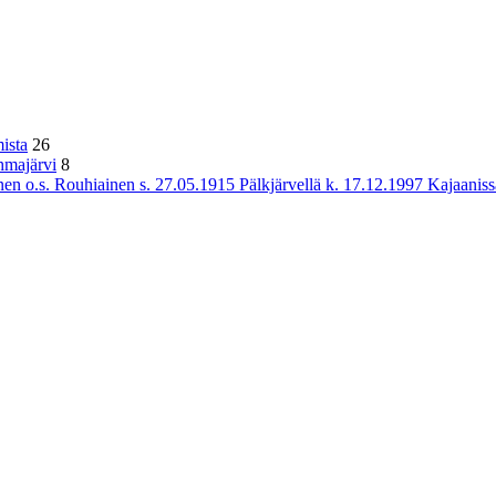
ista
26
hmajärvi
8
n o.s. Rouhiainen s. 27.05.1915 Pälkjärvellä k. 17.12.1997 Kajaaniss