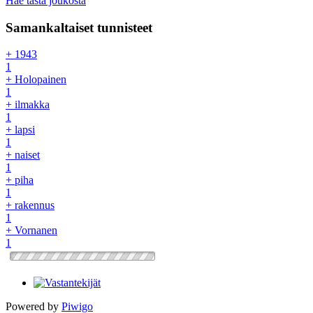
Hae tästä joukosta
Samankaltaiset tunnisteet
+ 1943
1
+ Holopainen
1
+ ilmakka
1
+ lapsi
1
+ naiset
1
+ piha
1
+ rakennus
1
+ Vornanen
1
Powered by
Piwigo