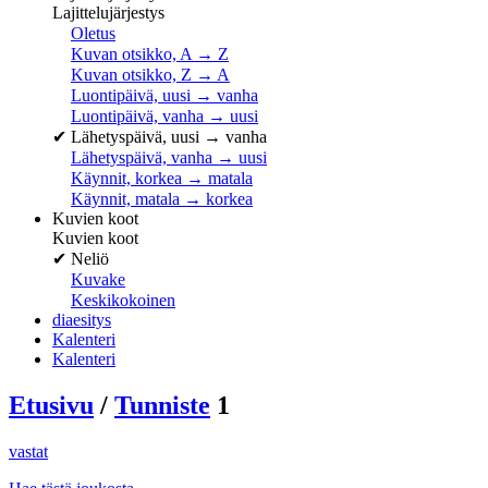
Lajittelujärjestys
Oletus
Kuvan otsikko, A → Z
Kuvan otsikko, Z → A
Luontipäivä, uusi → vanha
Luontipäivä, vanha → uusi
✔
Lähetyspäivä, uusi → vanha
Lähetyspäivä, vanha → uusi
Käynnit, korkea → matala
Käynnit, matala → korkea
Kuvien koot
Kuvien koot
✔
Neliö
Kuvake
Keskikokoinen
diaesitys
Kalenteri
Kalenteri
Etusivu
/
Tunniste
1
vastat