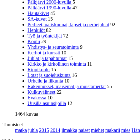
Pälkjärvi 2000-luvulla
5
Pälkjärvi 1990-luvulla
47
Hautakivet
45
SA-kuvat
15
Perheet, pariskunnat, lapset ja perhejuhlat
92
Henkilöt
82
Työ ja työntekijät
72
Koulu
29
Yhdistys- ja seuratoiminta
9
Kerhot ja kurssit
10
Juhlat ja tapahtumat
15
Kirkko ja kirkollinen toiminta
11
Rippikoulu
15
Lotat ja suojeluskunta
16
Urheilu ja liikunta
10
Rakennukset, maisemat ja muistomerkit
55
Kulkuvälineet
22
Evakossa
10
Uusilla asuinsijoilla
12
1464 kuvaa
Tunnisteet
matka
juhla
2015
2014
ilmakka
naiset
miehet
makarii
mies
Häm