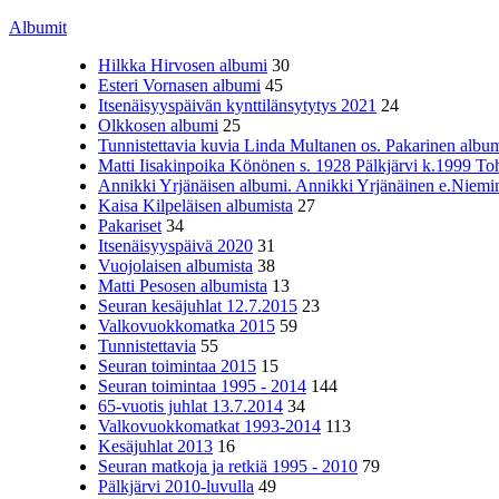
Albumit
Hilkka Hirvosen albumi
30
Esteri Vornasen albumi
45
Itsenäisyyspäivän kynttilänsytytys 2021
24
Olkkosen albumi
25
Tunnistettavia kuvia Linda Multanen os. Pakarinen album
Matti Iisakinpoika Könönen s. 1928 Pälkjärvi k.1999 To
Annikki Yrjänäisen albumi. Annikki Yrjänäinen e.Niemine
Kaisa Kilpeläisen albumista
27
Pakariset
34
Itsenäisyyspäivä 2020
31
Vuojolaisen albumista
38
Matti Pesosen albumista
13
Seuran kesäjuhlat 12.7.2015
23
Valkovuokkomatka 2015
59
Tunnistettavia
55
Seuran toimintaa 2015
15
Seuran toimintaa 1995 - 2014
144
65-vuotis juhlat 13.7.2014
34
Valkovuokkomatkat 1993-2014
113
Kesäjuhlat 2013
16
Seuran matkoja ja retkiä 1995 - 2010
79
Pälkjärvi 2010-luvulla
49