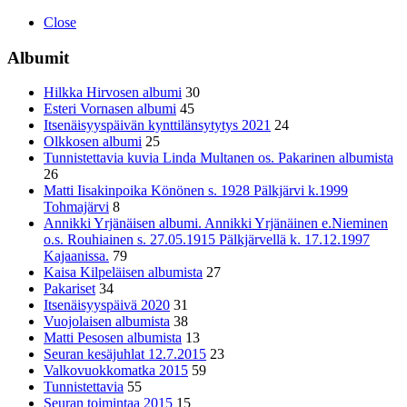
Close
Albumit
Hilkka Hirvosen albumi
30
Esteri Vornasen albumi
45
Itsenäisyyspäivän kynttilänsytytys 2021
24
Olkkosen albumi
25
Tunnistettavia kuvia Linda Multanen os. Pakarinen albumista
26
Matti Iisakinpoika Könönen s. 1928 Pälkjärvi k.1999
Tohmajärvi
8
Annikki Yrjänäisen albumi. Annikki Yrjänäinen e.Nieminen
o.s. Rouhiainen s. 27.05.1915 Pälkjärvellä k. 17.12.1997
Kajaanissa.
79
Kaisa Kilpeläisen albumista
27
Pakariset
34
Itsenäisyyspäivä 2020
31
Vuojolaisen albumista
38
Matti Pesosen albumista
13
Seuran kesäjuhlat 12.7.2015
23
Valkovuokkomatka 2015
59
Tunnistettavia
55
Seuran toimintaa 2015
15