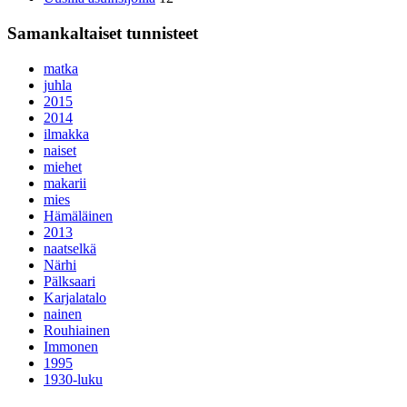
Samankaltaiset tunnisteet
matka
juhla
2015
2014
ilmakka
naiset
miehet
makarii
mies
Hämäläinen
2013
naatselkä
Närhi
Pälksaari
Karjalatalo
nainen
Rouhiainen
Immonen
1995
1930-luku