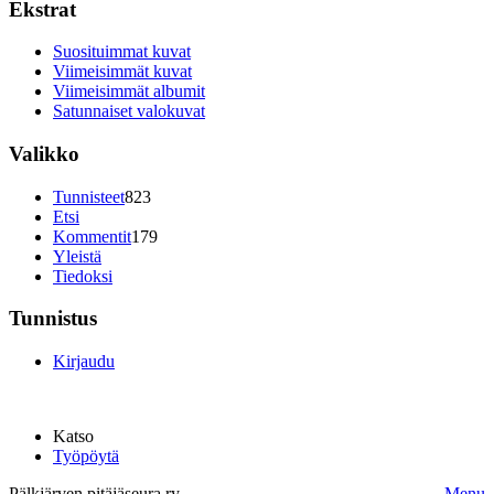
Ekstrat
Suosituimmat kuvat
Viimeisimmät kuvat
Viimeisimmät albumit
Satunnaiset valokuvat
Valikko
Tunnisteet
823
Etsi
Kommentit
179
Yleistä
Tiedoksi
Tunnistus
Kirjaudu
Katso
Työpöytä
Pälkjärven pitäjäseura ry.
Menu