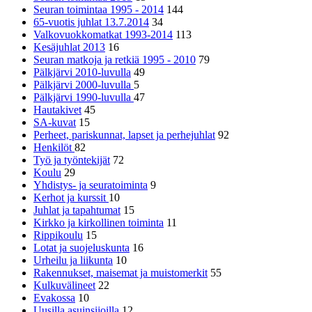
Seuran toimintaa 1995 - 2014
144
65-vuotis juhlat 13.7.2014
34
Valkovuokkomatkat 1993-2014
113
Kesäjuhlat 2013
16
Seuran matkoja ja retkiä 1995 - 2010
79
Pälkjärvi 2010-luvulla
49
Pälkjärvi 2000-luvulla
5
Pälkjärvi 1990-luvulla
47
Hautakivet
45
SA-kuvat
15
Perheet, pariskunnat, lapset ja perhejuhlat
92
Henkilöt
82
Työ ja työntekijät
72
Koulu
29
Yhdistys- ja seuratoiminta
9
Kerhot ja kurssit
10
Juhlat ja tapahtumat
15
Kirkko ja kirkollinen toiminta
11
Rippikoulu
15
Lotat ja suojeluskunta
16
Urheilu ja liikunta
10
Rakennukset, maisemat ja muistomerkit
55
Kulkuvälineet
22
Evakossa
10
Uusilla asuinsijoilla
12