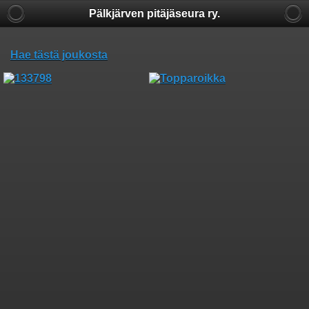
Pälkjärven pitäjäseura ry.
Hae tästä joukosta