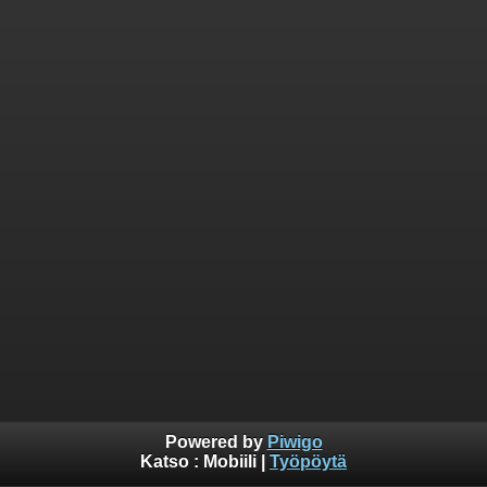
Powered by
Piwigo
Katso :
Mobiili
|
Työpöytä