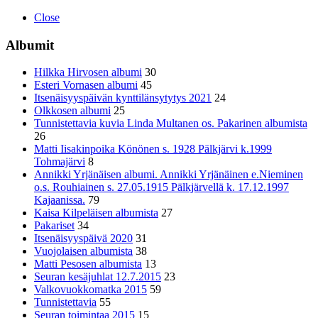
Close
Albumit
Hilkka Hirvosen albumi
30
Esteri Vornasen albumi
45
Itsenäisyyspäivän kynttilänsytytys 2021
24
Olkkosen albumi
25
Tunnistettavia kuvia Linda Multanen os. Pakarinen albumista
26
Matti Iisakinpoika Könönen s. 1928 Pälkjärvi k.1999
Tohmajärvi
8
Annikki Yrjänäisen albumi. Annikki Yrjänäinen e.Nieminen
o.s. Rouhiainen s. 27.05.1915 Pälkjärvellä k. 17.12.1997
Kajaanissa.
79
Kaisa Kilpeläisen albumista
27
Pakariset
34
Itsenäisyyspäivä 2020
31
Vuojolaisen albumista
38
Matti Pesosen albumista
13
Seuran kesäjuhlat 12.7.2015
23
Valkovuokkomatka 2015
59
Tunnistettavia
55
Seuran toimintaa 2015
15