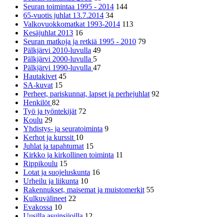
Seuran toimintaa 1995 - 2014
144
65-vuotis juhlat 13.7.2014
34
Valkovuokkomatkat 1993-2014
113
Kesäjuhlat 2013
16
Seuran matkoja ja retkiä 1995 - 2010
79
Pälkjärvi 2010-luvulla
49
Pälkjärvi 2000-luvulla
5
Pälkjärvi 1990-luvulla
47
Hautakivet
45
SA-kuvat
15
Perheet, pariskunnat, lapset ja perhejuhlat
92
Henkilöt
82
Työ ja työntekijät
72
Koulu
29
Yhdistys- ja seuratoiminta
9
Kerhot ja kurssit
10
Juhlat ja tapahtumat
15
Kirkko ja kirkollinen toiminta
11
Rippikoulu
15
Lotat ja suojeluskunta
16
Urheilu ja liikunta
10
Rakennukset, maisemat ja muistomerkit
55
Kulkuvälineet
22
Evakossa
10
Uusilla asuinsijoilla
12