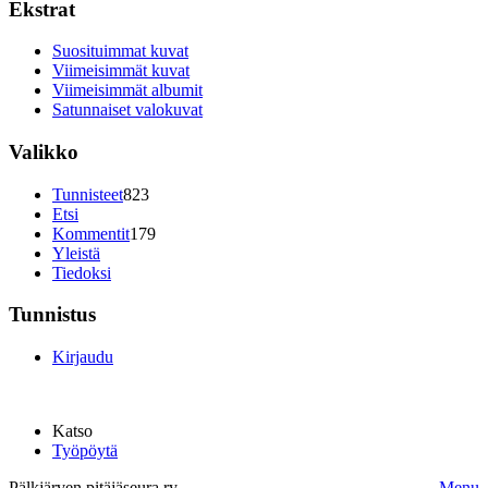
Ekstrat
Suosituimmat kuvat
Viimeisimmät kuvat
Viimeisimmät albumit
Satunnaiset valokuvat
Valikko
Tunnisteet
823
Etsi
Kommentit
179
Yleistä
Tiedoksi
Tunnistus
Kirjaudu
Katso
Työpöytä
Pälkjärven pitäjäseura ry.
Menu