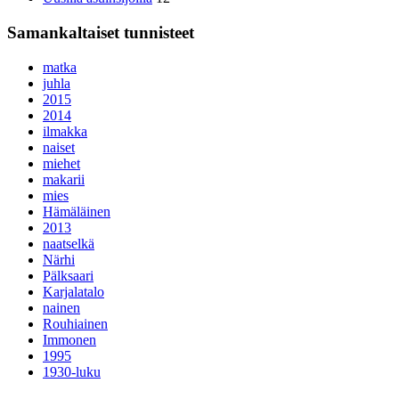
Samankaltaiset tunnisteet
matka
juhla
2015
2014
ilmakka
naiset
miehet
makarii
mies
Hämäläinen
2013
naatselkä
Närhi
Pälksaari
Karjalatalo
nainen
Rouhiainen
Immonen
1995
1930-luku