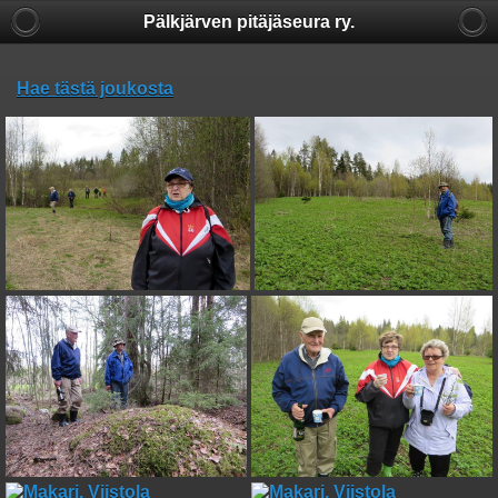
Pälkjärven pitäjäseura ry.
Hae tästä joukosta