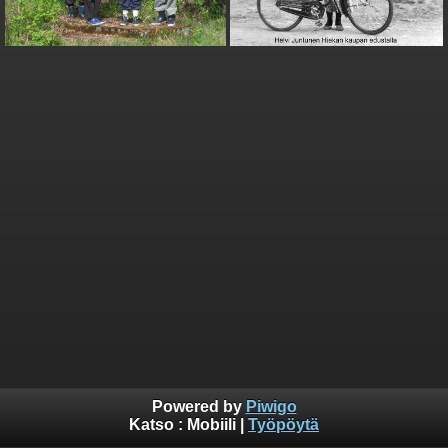
Powered by
Piwigo
Katso :
Mobiili
|
Työpöytä