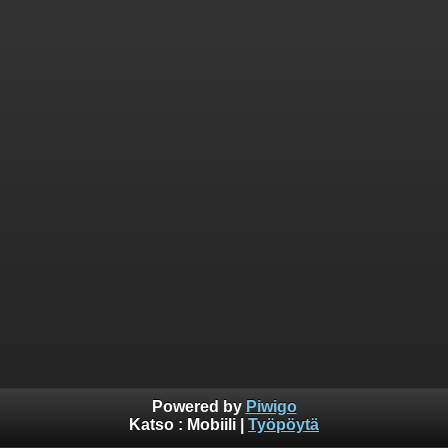
Powered by
Piwigo
Katso :
Mobiili
|
Työpöytä