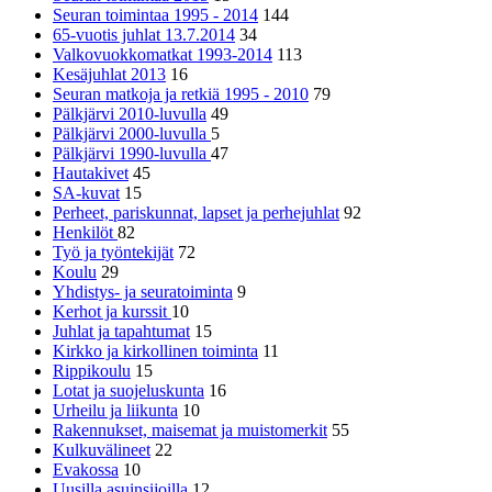
Seuran toimintaa 1995 - 2014
144
65-vuotis juhlat 13.7.2014
34
Valkovuokkomatkat 1993-2014
113
Kesäjuhlat 2013
16
Seuran matkoja ja retkiä 1995 - 2010
79
Pälkjärvi 2010-luvulla
49
Pälkjärvi 2000-luvulla
5
Pälkjärvi 1990-luvulla
47
Hautakivet
45
SA-kuvat
15
Perheet, pariskunnat, lapset ja perhejuhlat
92
Henkilöt
82
Työ ja työntekijät
72
Koulu
29
Yhdistys- ja seuratoiminta
9
Kerhot ja kurssit
10
Juhlat ja tapahtumat
15
Kirkko ja kirkollinen toiminta
11
Rippikoulu
15
Lotat ja suojeluskunta
16
Urheilu ja liikunta
10
Rakennukset, maisemat ja muistomerkit
55
Kulkuvälineet
22
Evakossa
10
Uusilla asuinsijoilla
12