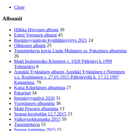
Close
Albumit
Hilkka Hirvosen albumi
30
Esteri Vornasen albumi
45
Itsenäisyyspäivän kynttilänsytytys 2021
24
Olkkosen albumi
25
Tunnistettavia kuvia Linda Multanen os. Pakarinen albumista
26
Matti Iisakinpoika Könönen s. 1928 Pälkjärvi k.1999
Tohmajärvi
8
Annikki Yrjänäisen albumi. Annikki Yrjänäinen e.Nieminen
o.s. Rouhiainen s. 27.05.1915 Pälkjärvellä k. 17.12.1997
Kajaanissa.
79
Kaisa Kilpeläisen albumista
27
Pakariset
34
Itsenäisyyspäivä 2020
31
Vuojolaisen albumista
38
Matti Pesosen albumista
13
Seuran kesäjuhlat 12.7.2015
23
Valkovuokkomatka 2015
59
Tunnistettavia
55
Seuran toimintaa 2015
15