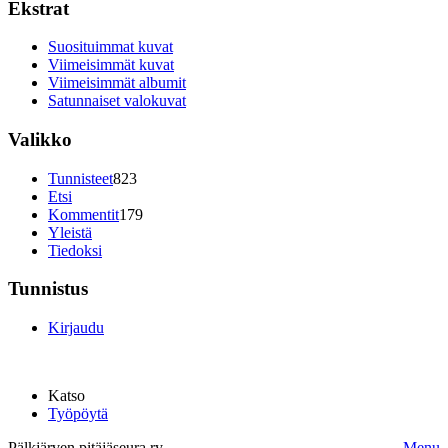
Ekstrat
Suosituimmat kuvat
Viimeisimmät kuvat
Viimeisimmät albumit
Satunnaiset valokuvat
Valikko
Tunnisteet
823
Etsi
Kommentit
179
Yleistä
Tiedoksi
Tunnistus
Kirjaudu
Katso
Työpöytä
Pälkjärven pitäjäseura ry.
Menu