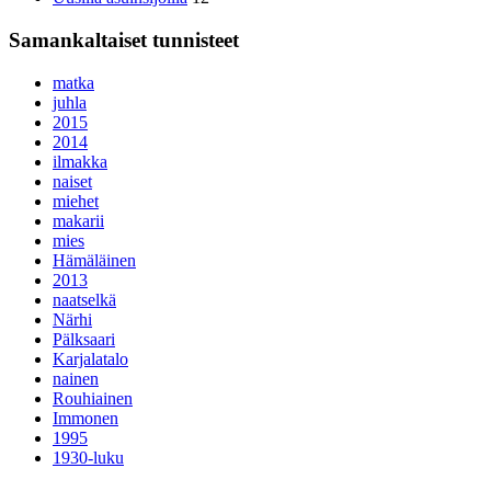
Samankaltaiset tunnisteet
matka
juhla
2015
2014
ilmakka
naiset
miehet
makarii
mies
Hämäläinen
2013
naatselkä
Närhi
Pälksaari
Karjalatalo
nainen
Rouhiainen
Immonen
1995
1930-luku