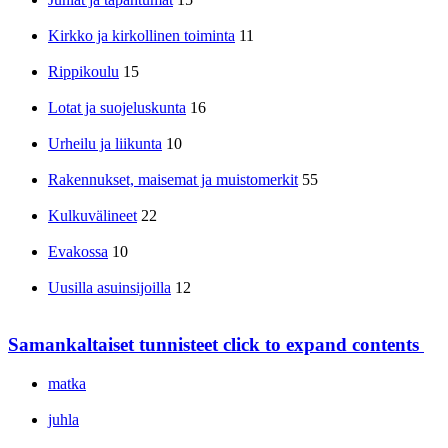
Kirkko ja kirkollinen toiminta
11
Rippikoulu
15
Lotat ja suojeluskunta
16
Urheilu ja liikunta
10
Rakennukset, maisemat ja muistomerkit
55
Kulkuvälineet
22
Evakossa
10
Uusilla asuinsijoilla
12
Samankaltaiset tunnisteet
click to expand contents
matka
juhla