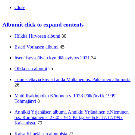
Close
Albumit
click to expand contents
Hilkka Hirvosen albumi
30
Esteri Vornasen albumi
45
Itsenäisyyspäivän kynttilänsytytys 2021
24
Olkkosen albumi
25
Tunnistettavia kuvia Linda Multanen os. Pakarinen albumista
26
Matti Iisakinpoika Könönen s. 1928 Pälkjärvi k.1999
Tohmajärvi
8
Annikki Yrjänäisen albumi. Annikki Yrjänäinen e.Nieminen
o.s. Rouhiainen s. 27.05.1915 Pälkjärvellä k. 17.12.1997
Kajaanissa.
79
Kaisa Kilpeläisen albumista
27