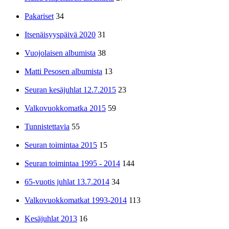
Pakariset
34
Itsenäisyyspäivä 2020
31
Vuojolaisen albumista
38
Matti Pesosen albumista
13
Seuran kesäjuhlat 12.7.2015
23
Valkovuokkomatka 2015
59
Tunnistettavia
55
Seuran toimintaa 2015
15
Seuran toimintaa 1995 - 2014
144
65-vuotis juhlat 13.7.2014
34
Valkovuokkomatkat 1993-2014
113
Kesäjuhlat 2013
16