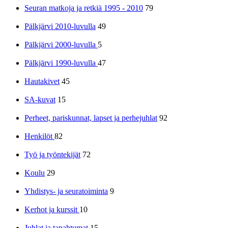
Seuran matkoja ja retkiä 1995 - 2010
79
Pälkjärvi 2010-luvulla
49
Pälkjärvi 2000-luvulla
5
Pälkjärvi 1990-luvulla
47
Hautakivet
45
SA-kuvat
15
Perheet, pariskunnat, lapset ja perhejuhlat
92
Henkilöt
82
Työ ja työntekijät
72
Koulu
29
Yhdistys- ja seuratoiminta
9
Kerhot ja kurssit
10
Juhlat ja tapahtumat
15