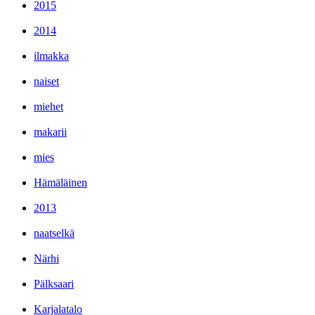
2015
2014
ilmakka
naiset
miehet
makarii
mies
Hämäläinen
2013
naatselkä
Närhi
Pälksaari
Karjalatalo