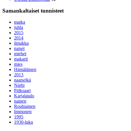
Samankaltaiset tunnisteet
matka
juhla
2015
2014
ilmakka
naiset
miehet
makarii
mies
Hämäläinen
2013
naatselkä
Närhi
Pälksaari
Karjalatalo
nainen
Rouhiainen
Immonen
1995
1930-luku