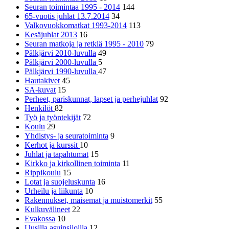
Seuran toimintaa 1995 - 2014
144
65-vuotis juhlat 13.7.2014
34
Valkovuokkomatkat 1993-2014
113
Kesäjuhlat 2013
16
Seuran matkoja ja retkiä 1995 - 2010
79
Pälkjärvi 2010-luvulla
49
Pälkjärvi 2000-luvulla
5
Pälkjärvi 1990-luvulla
47
Hautakivet
45
SA-kuvat
15
Perheet, pariskunnat, lapset ja perhejuhlat
92
Henkilöt
82
Työ ja työntekijät
72
Koulu
29
Yhdistys- ja seuratoiminta
9
Kerhot ja kurssit
10
Juhlat ja tapahtumat
15
Kirkko ja kirkollinen toiminta
11
Rippikoulu
15
Lotat ja suojeluskunta
16
Urheilu ja liikunta
10
Rakennukset, maisemat ja muistomerkit
55
Kulkuvälineet
22
Evakossa
10
Uusilla asuinsijoilla
12