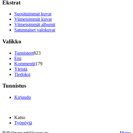
Ekstrat
Suosituimmat kuvat
Viimeisimmät kuvat
Viimeisimmät albumit
Satunnaiset valokuvat
Valikko
Tunnisteet
823
Etsi
Kommentit
179
Yleistä
Tiedoksi
Tunnistus
Kirjaudu
Katso
Työpöytä
Pälkjärven pitäjäseura ry.
Menu