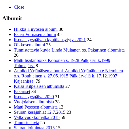
Close
Albumit
Hilkka Hirvosen albumi
30
Esteri Vornasen albumi
45
Itsenäisyyspäivän kynttilänsytytys 2021
24
Olkkosen albumi
25
Tunnistettavia kuvia Linda Multanen os. Pakarinen albumista
26
Matti Iisakinpoika Könönen s. 1928 Pälkjärvi k.1999
Tohmajärvi
8
Annikki Yrjänäisen albumi. Annikki Yrjänäinen e.Nieminen
o.s. Rouhiainen s. 27.05.1915 Pälkjärvellä k. 17.12.1997
Kajaanissa.
79
Kaisa Kilpeläisen albumista
27
Pakariset
34
Itsenäisyyspäivä 2020
31
Vuojolaisen albumista
38
Matti Pesosen albumista
13
Seuran kesäjuhlat 12.7.2015
23
Valkovuokkomatka 2015
59
Tunnistettavia
55
Seuran toimintaa 2015
15