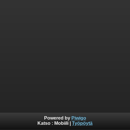
Powered by
Piwigo
Katso :
Mobiili
|
Työpöytä