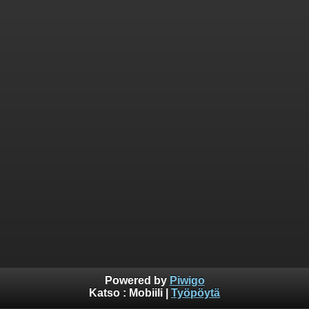
Powered by
Piwigo
Katso :
Mobiili
|
Työpöytä