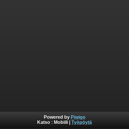
Powered by
Piwigo
Katso :
Mobiili
|
Työpöytä