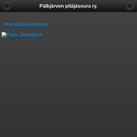
Pälkjärven pitäjäseura ry.
Hae tästä joukosta