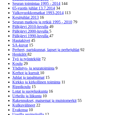
Seuran toimintaa 1995 - 2014
144
65-vuotis juhlat 13.7.2014
34
Valkovuokkomatkat 1993-2014
113
Kesäjuhlat 2013
16
Seuran matkoja ja retkiä 1995 - 2010
79
Pälkjärvi 2010-luvulla
49
Pälkjärvi 2000-luvulla
5
Pälkjärvi 1990-luvulla
47
Hautakivet
45
SA-kuvat
15
Perheet, pariskunnat, lapset ja perhejuhlat
92
Henkilöt
82
Työ ja työntekijät
72
Koulu
29
Yhdistys- ja seuratoiminta
9
Kerhot ja kurssit
10
Juhlat ja tapahtumat
15
Kirkko ja kirkollinen toiminta
11
Rippikoulu
15
Lotat ja suojeluskunta
16
Urheilu ja liikunta
10
Rakennukset, maisemat ja muistomerkit
55
Kulkuvälineet
22
Evakossa
10
Uusilla asuinsijoilla
12