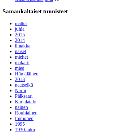
Samankaltaiset tunnisteet
matka
juhla
2015
2014
ilmakka
naiset
miehet
makarii
mies
Hämäläinen
2013
naatselkä
Närhi
Pälksaari
Karjalatalo
nainen
Rouhiainen
Immonen
1995
1930-luku