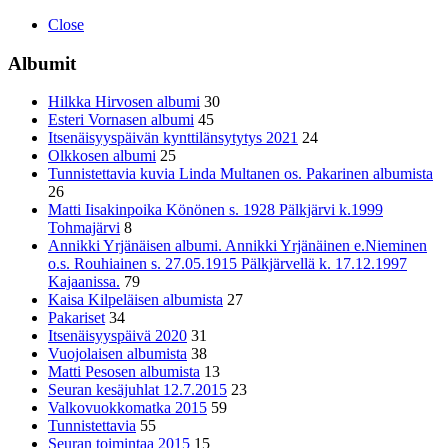
Close
Albumit
Hilkka Hirvosen albumi
30
Esteri Vornasen albumi
45
Itsenäisyyspäivän kynttilänsytytys 2021
24
Olkkosen albumi
25
Tunnistettavia kuvia Linda Multanen os. Pakarinen albumista
26
Matti Iisakinpoika Könönen s. 1928 Pälkjärvi k.1999
Tohmajärvi
8
Annikki Yrjänäisen albumi. Annikki Yrjänäinen e.Nieminen
o.s. Rouhiainen s. 27.05.1915 Pälkjärvellä k. 17.12.1997
Kajaanissa.
79
Kaisa Kilpeläisen albumista
27
Pakariset
34
Itsenäisyyspäivä 2020
31
Vuojolaisen albumista
38
Matti Pesosen albumista
13
Seuran kesäjuhlat 12.7.2015
23
Valkovuokkomatka 2015
59
Tunnistettavia
55
Seuran toimintaa 2015
15