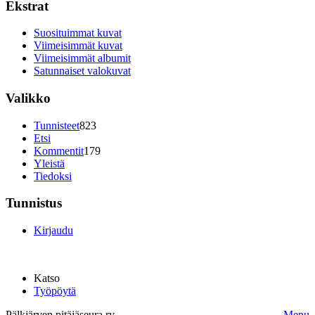
Ekstrat
Suosituimmat kuvat
Viimeisimmät kuvat
Viimeisimmät albumit
Satunnaiset valokuvat
Valikko
Tunnisteet
823
Etsi
Kommentit
179
Yleistä
Tiedoksi
Tunnistus
Kirjaudu
Katso
Työpöytä
Pälkjärven pitäjäseura ry.
Menu