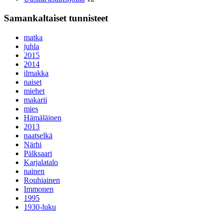
Samankaltaiset tunnisteet
matka
juhla
2015
2014
ilmakka
naiset
miehet
makarii
mies
Hämäläinen
2013
naatselkä
Närhi
Pälksaari
Karjalatalo
nainen
Rouhiainen
Immonen
1995
1930-luku