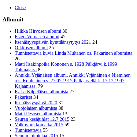
Close
Albumit
Hilkka Hirvosen albumi
30
Esteri Vornasen albumi
45
Itsenäisyyspäivän kynttilänsytytys 2021
24
Olkkosen albumi
25
Tunnistettavia kuvia Linda Multanen os. Pakarinen albumista
26
Matti Iisakinpoika Könönen s. 1928 Pälkjärvi k.1999
Tohmajärvi
8
Annikki Yrjänäisen albumi. Annikki Yrjänäinen e.Nieminen
o.s. Rouhiainen s. 27.05.1915 Pälkjärvellä k. 17.12.1997
Kajaanissa.
79
Kaisa Kilpeläisen albumista
27
Pakariset
34
Itsenäisyyspäivä 2020
31
Vuojolaisen albumista
38
Matti Pesosen albumista
13
Seuran kesäjuhlat 12.7.2015
23
Valkovuokkomatka 2015
59
Tunnistettavia
55
Seuran toimintaa 2015
15