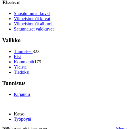
Ekstrat
Suosituimmat kuvat
Viimeisimmät kuvat
Viimeisimmät albumit
Satunnaiset valokuvat
Valikko
Tunnisteet
823
Etsi
Kommentit
179
Yleistä
Tiedoksi
Tunnistus
Kirjaudu
Katso
Työpöytä
Pälkjärven pitäjäseura ry.
Menu