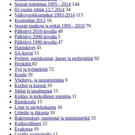
Seuran toimintaa 1995 - 2014
144
65-vuotis juhlat 13.7.2014
34
Valkovuokkomatkat 1993-2014
113
Kesäjuhlat 2013
16
Seuran matkoja ja retkiä 1995 - 2010
79
Pälkjärvi 2010-luvulla
49
Pälkjärvi 2000-luvulla
5
Pälkjärvi 1990-luvulla
47
Hautakivet
45
SA-kuvat
15
Perheet, pariskunnat, lapset ja perhejuhlat
92
Henkilöt
82
Työ ja työntekijät
72
Koulu
29
Yhdistys- ja seuratoiminta
9
Kerhot ja kurssit
10
Juhlat ja tapahtumat
15
Kirkko ja kirkollinen toiminta
11
Rippikoulu
15
Lotat ja suojeluskunta
16
Urheilu ja liikunta
10
Rakennukset, maisemat ja muistomerkit
55
Kulkuvälineet
22
Evakossa
10
Uusilla asuinsijoilla
12