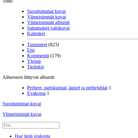
Tutki
Suosituimmat kuvat
Viimeisimmät kuvat
Viimeisimmät albumit
Satunnaiset valokuvat
Kalenteri
Tunnisteet
(823)
Etsi
Kommentit
(179)
Yleistä
Tiedoksi
Aiheeseen liittyvät albumit
Perheet, pariskunnat, lapset ja perhejuhlat
1
Evakossa
1
Suosituimmat kuvat
Viimeisimmät kuvat
Hae tästä joukosta