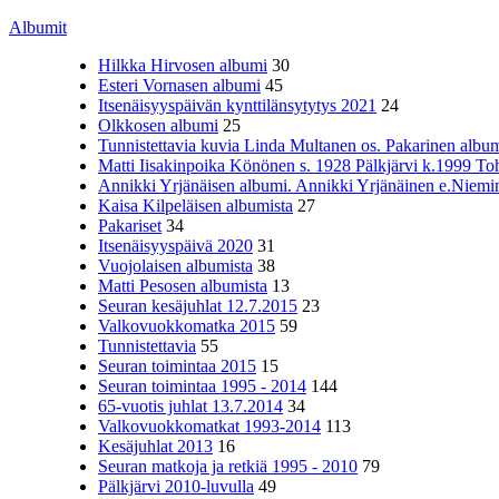
Albumit
Hilkka Hirvosen albumi
30
Esteri Vornasen albumi
45
Itsenäisyyspäivän kynttilänsytytys 2021
24
Olkkosen albumi
25
Tunnistettavia kuvia Linda Multanen os. Pakarinen album
Matti Iisakinpoika Könönen s. 1928 Pälkjärvi k.1999 To
Annikki Yrjänäisen albumi. Annikki Yrjänäinen e.Niemine
Kaisa Kilpeläisen albumista
27
Pakariset
34
Itsenäisyyspäivä 2020
31
Vuojolaisen albumista
38
Matti Pesosen albumista
13
Seuran kesäjuhlat 12.7.2015
23
Valkovuokkomatka 2015
59
Tunnistettavia
55
Seuran toimintaa 2015
15
Seuran toimintaa 1995 - 2014
144
65-vuotis juhlat 13.7.2014
34
Valkovuokkomatkat 1993-2014
113
Kesäjuhlat 2013
16
Seuran matkoja ja retkiä 1995 - 2010
79
Pälkjärvi 2010-luvulla
49