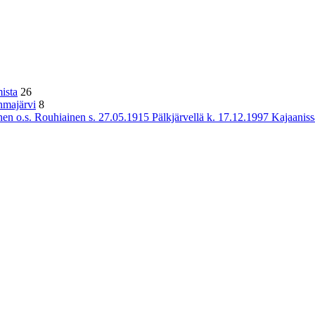
ista
26
hmajärvi
8
n o.s. Rouhiainen s. 27.05.1915 Pälkjärvellä k. 17.12.1997 Kajaaniss