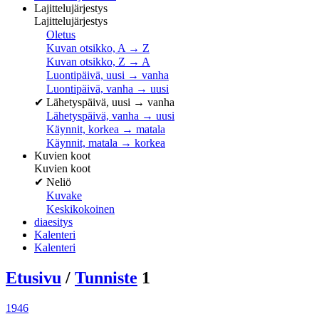
Lajittelujärjestys
Lajittelujärjestys
Oletus
Kuvan otsikko, A → Z
Kuvan otsikko, Z → A
Luontipäivä, uusi → vanha
Luontipäivä, vanha → uusi
✔
Lähetyspäivä, uusi → vanha
Lähetyspäivä, vanha → uusi
Käynnit, korkea → matala
Käynnit, matala → korkea
Kuvien koot
Kuvien koot
✔
Neliö
Kuvake
Keskikokoinen
diaesitys
Kalenteri
Kalenteri
Etusivu
/
Tunniste
1
1946