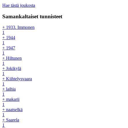
Hae tästä joukosta
Samankaltaiset tunnisteet
+ 1933. Immonen
1
+ 1944
1
+ 1947
1
+ Hiltunen
1
+ Jokikylä
1
+ Kiihtelysvaara
1
+ laihia
1
+ makarii
1
+ naatselkä
1
+ Saarela
1