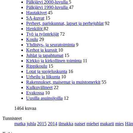
Pälkjärvi 2000-luvulla
5
Pälkjärvi 1990-luvulla
47
Hautakivet
45
SA-kuvat
15
Perheet, pariskunnat, lapset ja perhejuhlat
92
Henkilöt
82
Työ ja työntekijät
72
Koulu
29
Yhdistys- ja seuratoiminta
9
Kerhot ja kurssit
10
Juhlat ja tapahtumat
15
Kirkko ja kirkollinen toiminta
11
Rippikoulu
15
Lotat ja suojeluskunta
16
Urheilu ja liikunta
10
Rakennukset, maisemat ja muistomerkit
55
Kulkuvälineet
22
Evakossa
10
Uusilla asuinsijoilla
12
1464 kuvaa
Tunnisteet
matka
juhla
2015
2014
ilmakka
naiset
miehet
makarii
mies
Häm