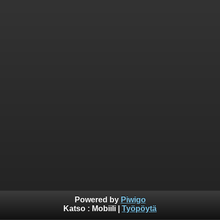
Powered by
Piwigo
Katso :
Mobiili
|
Työpöytä