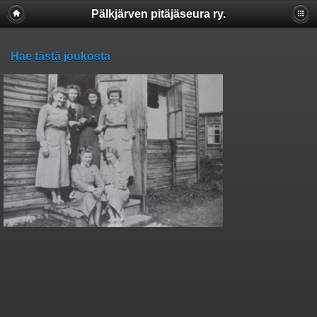
Pälkjärven pitäjäseura ry.
Hae tästä joukosta