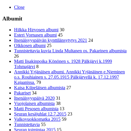
Close
Albumit
Hilkka Hirvosen albumi
30
Esteri Vornasen albumi
45
Itsenäisyyspäivän kynttilänsytytys 2021
24
Olkkosen albumi
25
Tunnistettavia kuvia Linda Multanen os. Pakarinen albumista
26
Matti Iisakinpoika Könönen s. 1928 Pälkjärvi k.1999
Tohmajärvi
8
Annikki Yrjänäisen albumi. Annikki Yrjänäinen e.Nieminen
o.s. Rouhiainen s. 27.05.1915 Pälkjärvellä k. 17.12.1997
Kajaanissa.
79
Kaisa Kilpeläisen albumista
27
Pakariset
34
Itsenäisyyspäivä 2020
31
Vuojolaisen albumista
38
Matti Pesosen albumista
13
Seuran kesäjuhlat 12.7.2015
23
Valkovuokkomatka 2015
59
Tunnistettavia
55
Seuran toimintaa 2015
15