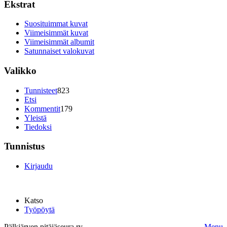
Ekstrat
Suosituimmat kuvat
Viimeisimmät kuvat
Viimeisimmät albumit
Satunnaiset valokuvat
Valikko
Tunnisteet
823
Etsi
Kommentit
179
Yleistä
Tiedoksi
Tunnistus
Kirjaudu
Katso
Työpöytä
Pälkjärven pitäjäseura ry.
Menu