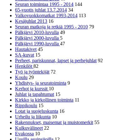
Seuran toimintaa 1995 - 2014
144
65-vuotis juhlat 13.7.2014
34
Valkovuokkomatkat 1993-2014
113
Kesäjuhlat 2013
16
Seuran matkoja ja retkiä 1995 - 2010
79
Pälkjärvi 2010-luvulla
49
Pälkjärvi 2000-luvulla
5
Pälkjärvi 1990-luvulla
47
Hautakivet
45
SA-kuvat
15
Perheet, pariskunnat, lapset ja perhejuhlat
92
Henkilöt
82
Työ ja työntekijät
72
Koulu
29
Yhdistys- ja seuratoiminta
9
Kerhot ja kurssit
10
Juhlat ja tapahtumat
15
Kirkko ja kirkollinen toiminta
11
Rippikoulu
15
Lotat ja suojeluskunta
16
Urheilu ja liikunta
10
Rakennukset, maisemat ja muistomerkit
55
Kulkuvälineet
22
Evakossa
10
Uusilla asuinsijoilla
12