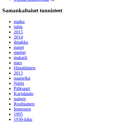
Samankaltaiset tunnisteet
matka
juhla
2015
2014
ilmakka
naiset
miehet
makarii
mies
Hämäläinen
2013
naatselkä
Närhi
Pälksaari
Karjalatalo
nainen
Rouhiainen
Immonen
1995
1930-luku