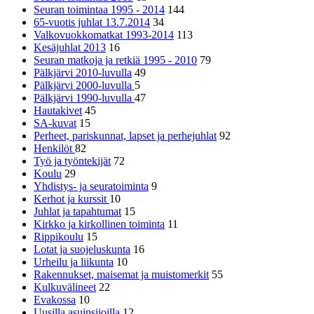
Seuran toimintaa 1995 - 2014
144
65-vuotis juhlat 13.7.2014
34
Valkovuokkomatkat 1993-2014
113
Kesäjuhlat 2013
16
Seuran matkoja ja retkiä 1995 - 2010
79
Pälkjärvi 2010-luvulla
49
Pälkjärvi 2000-luvulla
5
Pälkjärvi 1990-luvulla
47
Hautakivet
45
SA-kuvat
15
Perheet, pariskunnat, lapset ja perhejuhlat
92
Henkilöt
82
Työ ja työntekijät
72
Koulu
29
Yhdistys- ja seuratoiminta
9
Kerhot ja kurssit
10
Juhlat ja tapahtumat
15
Kirkko ja kirkollinen toiminta
11
Rippikoulu
15
Lotat ja suojeluskunta
16
Urheilu ja liikunta
10
Rakennukset, maisemat ja muistomerkit
55
Kulkuvälineet
22
Evakossa
10
Uusilla asuinsijoilla
12