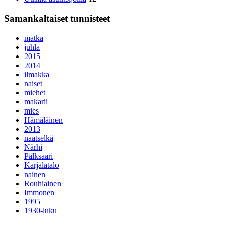
Samankaltaiset tunnisteet
matka
juhla
2015
2014
ilmakka
naiset
miehet
makarii
mies
Hämäläinen
2013
naatselkä
Närhi
Pälksaari
Karjalatalo
nainen
Rouhiainen
Immonen
1995
1930-luku