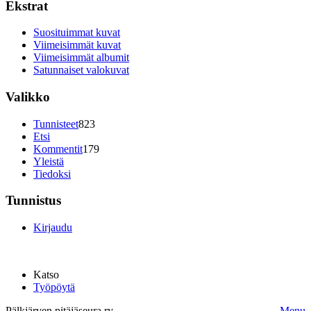
Ekstrat
Suosituimmat kuvat
Viimeisimmät kuvat
Viimeisimmät albumit
Satunnaiset valokuvat
Valikko
Tunnisteet
823
Etsi
Kommentit
179
Yleistä
Tiedoksi
Tunnistus
Kirjaudu
Katso
Työpöytä
Pälkjärven pitäjäseura ry.
Menu