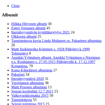
Close
Albumit
Hilkka Hirvosen albumi
30
Esteri Vornasen albumi
45
Itsenäisyyspäivän kynttilänsytytys 2021
24
Olkkosen albumi
25
Tunnistettavia kuvia Linda Multanen os. Pakarinen albumista
26
Matti Iisakinpoika Könönen s. 1928 Pälkjärvi k.1999
Tohmajärvi
8
Annikki Yrjänäisen albumi. Annikki Yrjänäinen e.Nieminen
o.s. Rouhiainen s. 27.05.1915 Pälkjärvellä k. 17.12.1997
Kajaanissa.
79
Kaisa Kilpeläisen albumista
27
Pakariset
34
Itsenäisyyspäivä 2020
31
Vuojolaisen albumista
38
Matti Pesosen albumista
13
Seuran kesäjuhlat 12.7.2015
23
Valkovuokkomatka 2015
59
Tunnistettavia
55
Seuran toimintaa 2015
15