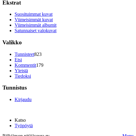
Ekstrat
Suosituimmat kuvat
Viimeisimmät kuvat
Viimeisimmät albumit
Satunnaiset valokuvat
Valikko
Tunnisteet
823
Etsi
Kommentit
179
Yleistä
Tiedoksi
Tunnistus
Kirjaudu
Katso
Työpöytä
Pälkjärven pitäjäseura ry.
Menu