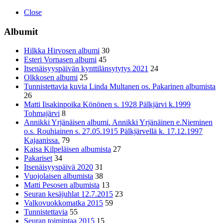
Close
Albumit
Hilkka Hirvosen albumi
30
Esteri Vornasen albumi
45
Itsenäisyyspäivän kynttilänsytytys 2021
24
Olkkosen albumi
25
Tunnistettavia kuvia Linda Multanen os. Pakarinen albumista
26
Matti Iisakinpoika Könönen s. 1928 Pälkjärvi k.1999
Tohmajärvi
8
Annikki Yrjänäisen albumi. Annikki Yrjänäinen e.Nieminen
o.s. Rouhiainen s. 27.05.1915 Pälkjärvellä k. 17.12.1997
Kajaanissa.
79
Kaisa Kilpeläisen albumista
27
Pakariset
34
Itsenäisyyspäivä 2020
31
Vuojolaisen albumista
38
Matti Pesosen albumista
13
Seuran kesäjuhlat 12.7.2015
23
Valkovuokkomatka 2015
59
Tunnistettavia
55
Seuran toimintaa 2015
15