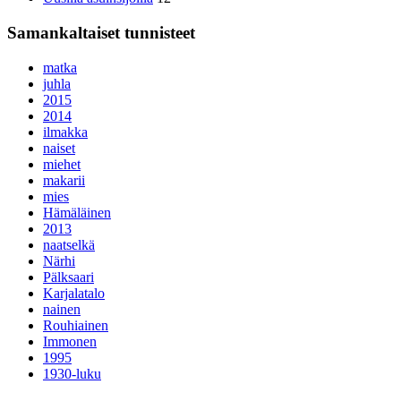
Samankaltaiset tunnisteet
matka
juhla
2015
2014
ilmakka
naiset
miehet
makarii
mies
Hämäläinen
2013
naatselkä
Närhi
Pälksaari
Karjalatalo
nainen
Rouhiainen
Immonen
1995
1930-luku