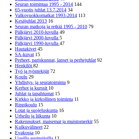
Seuran toimintaa 1995 - 2014
144
65-vuotis juhlat 13.7.2014
34
Valkovuokkomatkat 1993-2014
113
Kesäjuhlat 2013
16
Seuran matkoja ja retkiä 1995 - 2010
79
Pälkjärvi 2010-luvulla
49
Pälkjärvi 2000-luvulla
5
Pälkjärvi 1990-luvulla
47
Hautakivet
45
SA-kuvat
15
Perheet, pariskunnat, lapset ja perhejuhlat
92
Henkilöt
82
Työ ja työntekijät
72
Koulu
29
Yhdistys- ja seuratoiminta
9
Kerhot ja kurssit
10
Juhlat ja tapahtumat
15
Kirkko ja kirkollinen toiminta
11
Rippikoulu
15
Lotat ja suojeluskunta
16
Urheilu ja liikunta
10
Rakennukset, maisemat ja muistomerkit
55
Kulkuvälineet
22
Evakossa
10
Uusilla asuinsijoilla
12