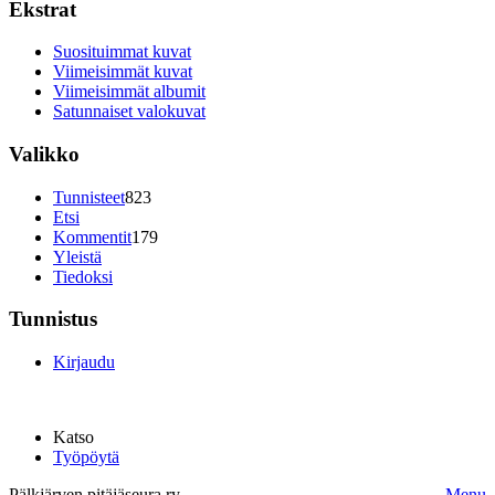
Ekstrat
Suosituimmat kuvat
Viimeisimmät kuvat
Viimeisimmät albumit
Satunnaiset valokuvat
Valikko
Tunnisteet
823
Etsi
Kommentit
179
Yleistä
Tiedoksi
Tunnistus
Kirjaudu
Katso
Työpöytä
Pälkjärven pitäjäseura ry.
Menu