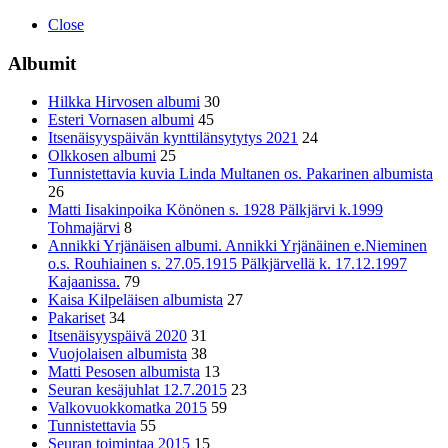
Close
Albumit
Hilkka Hirvosen albumi
30
Esteri Vornasen albumi
45
Itsenäisyyspäivän kynttilänsytytys 2021
24
Olkkosen albumi
25
Tunnistettavia kuvia Linda Multanen os. Pakarinen albumista
26
Matti Iisakinpoika Könönen s. 1928 Pälkjärvi k.1999
Tohmajärvi
8
Annikki Yrjänäisen albumi. Annikki Yrjänäinen e.Nieminen
o.s. Rouhiainen s. 27.05.1915 Pälkjärvellä k. 17.12.1997
Kajaanissa.
79
Kaisa Kilpeläisen albumista
27
Pakariset
34
Itsenäisyyspäivä 2020
31
Vuojolaisen albumista
38
Matti Pesosen albumista
13
Seuran kesäjuhlat 12.7.2015
23
Valkovuokkomatka 2015
59
Tunnistettavia
55
Seuran toimintaa 2015
15