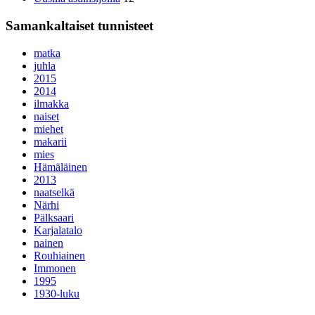
Samankaltaiset tunnisteet
matka
juhla
2015
2014
ilmakka
naiset
miehet
makarii
mies
Hämäläinen
2013
naatselkä
Närhi
Pälksaari
Karjalatalo
nainen
Rouhiainen
Immonen
1995
1930-luku