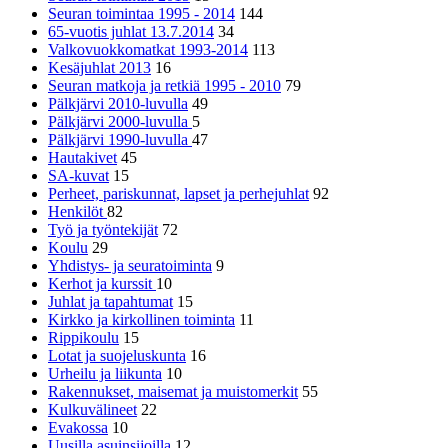
Seuran toimintaa 1995 - 2014
144
65-vuotis juhlat 13.7.2014
34
Valkovuokkomatkat 1993-2014
113
Kesäjuhlat 2013
16
Seuran matkoja ja retkiä 1995 - 2010
79
Pälkjärvi 2010-luvulla
49
Pälkjärvi 2000-luvulla
5
Pälkjärvi 1990-luvulla
47
Hautakivet
45
SA-kuvat
15
Perheet, pariskunnat, lapset ja perhejuhlat
92
Henkilöt
82
Työ ja työntekijät
72
Koulu
29
Yhdistys- ja seuratoiminta
9
Kerhot ja kurssit
10
Juhlat ja tapahtumat
15
Kirkko ja kirkollinen toiminta
11
Rippikoulu
15
Lotat ja suojeluskunta
16
Urheilu ja liikunta
10
Rakennukset, maisemat ja muistomerkit
55
Kulkuvälineet
22
Evakossa
10
Uusilla asuinsijoilla
12