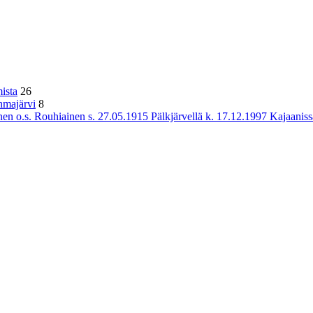
ista
26
hmajärvi
8
n o.s. Rouhiainen s. 27.05.1915 Pälkjärvellä k. 17.12.1997 Kajaaniss