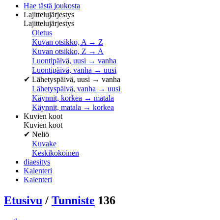
Hae tästä joukosta
Lajittelujärjestys
Lajittelujärjestys
Oletus
Kuvan otsikko, A → Z
Kuvan otsikko, Z → A
Luontipäivä, uusi → vanha
Luontipäivä, vanha → uusi
✔
Lähetyspäivä, uusi → vanha
Lähetyspäivä, vanha → uusi
Käynnit, korkea → matala
Käynnit, matala → korkea
Kuvien koot
Kuvien koot
✔
Neliö
Kuvake
Keskikokoinen
diaesitys
Kalenteri
Kalenteri
Etusivu
/
Tunniste
136