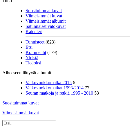
Tutki
Suosituimmat kuvat
Viimeisimmät kuvat
Viimeisimmät albumit
Satunnaiset valokuvat
Kalenteri
Tunnisteet
(823)
Etsi
Kommentit
(179)
Yleistä
Tiedoksi
Aiheeseen liittyvät albumit
Valkovuokkomatka 2015
6
Valkovuokkomatkat 1993-2014
77
Seuran matkoja ja retkiä 1995 - 2010
53
Suosituimmat kuvat
Viimeisimmät kuvat