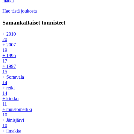
matka
Hae tästä joukosta
Samankaltaiset tunnisteet
+ 2010
20
+ 2007
19
+ 1995
17
+ 1997
15
+ Sortavala
14
+ retki
14
+ kirkko
11
+ muistomerkki
10
+ Jänisjärvi
10
+ ilmakka