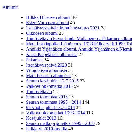
Albumit
Hilkka Hirvosen albumi
30
Esteri Vornasen albumi
45
Itsenäisyyspäivän kynttilänsytytys 2021
24
Olkkosen albumi
25
Tunnistettavia kuvia Linda Multanen os. Pakarinen album
Matti Iisakinpoika Könönen s. 1928 Pälkjärvi k.1999 To
Annikki Yrjänäisen albumi. Annikki Yrjänäinen e.Niemine
Kaisa Kilpeläisen albumista
27
Pakariset
34
Itsenäisyyspäivä 2020
31
Vuojolaisen albumista
38
Matti Pesosen albumista
13
Seuran kesäjuhlat 12.7.2015
23
Valkovuokkomatka 2015
59
Tunnistettavia
55
Seuran toimintaa 2015
15
Seuran toimintaa 1995 - 2014
144
65-vuotis juhlat 13.7.2014
34
Valkovuokkomatkat 1993-2014
113
Kesäjuhlat 2013
16
Seuran matkoja ja retkiä 1995 - 2010
79
Pälkjärvi 2010-luvulla
49