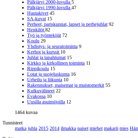
Pälkjärvi 2000-luvulla
5
Pälkjärvi 1990-luvulla
47
Hautakivet
45
SA-kuvat
15
Perheet, pariskunnat, lapset ja perhejuhlat
92
Henkilöt
82
Työ ja työntekijät
72
Koulu
29
Yhdistys- ja seuratoiminta
9
Kerhot ja kurssit
10
Juhlat ja tapahtumat
15
Kirkko ja kirkollinen toiminta
11
Rippikoulu
15
Lotat ja suojeluskunta
16
Urheilu ja liikunta
10
Rakennukset, maisemat ja muistomerkit
55
Kulkuvälineet
22
Evakossa
10
Uusilla asuinsijoilla
12
1464 kuvaa
Tunnisteet
matka
juhla
2015
2014
ilmakka
naiset
miehet
makarii
mies
Häm