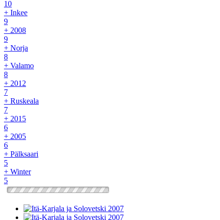
10
+ Inkee
9
+ 2008
9
+ Norja
8
+ Valamo
8
+ 2012
7
+ Ruskeala
7
+ 2015
6
+ 2005
6
+ Pälksaari
5
+ Winter
5