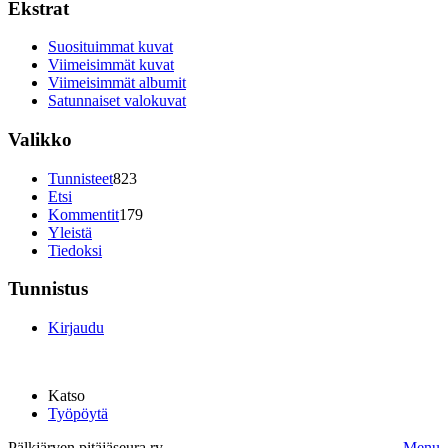
Ekstrat
Suosituimmat kuvat
Viimeisimmät kuvat
Viimeisimmät albumit
Satunnaiset valokuvat
Valikko
Tunnisteet
823
Etsi
Kommentit
179
Yleistä
Tiedoksi
Tunnistus
Kirjaudu
Katso
Työpöytä
Pälkjärven pitäjäseura ry.
Menu