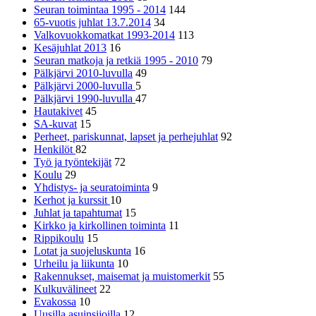
Seuran toimintaa 1995 - 2014
144
65-vuotis juhlat 13.7.2014
34
Valkovuokkomatkat 1993-2014
113
Kesäjuhlat 2013
16
Seuran matkoja ja retkiä 1995 - 2010
79
Pälkjärvi 2010-luvulla
49
Pälkjärvi 2000-luvulla
5
Pälkjärvi 1990-luvulla
47
Hautakivet
45
SA-kuvat
15
Perheet, pariskunnat, lapset ja perhejuhlat
92
Henkilöt
82
Työ ja työntekijät
72
Koulu
29
Yhdistys- ja seuratoiminta
9
Kerhot ja kurssit
10
Juhlat ja tapahtumat
15
Kirkko ja kirkollinen toiminta
11
Rippikoulu
15
Lotat ja suojeluskunta
16
Urheilu ja liikunta
10
Rakennukset, maisemat ja muistomerkit
55
Kulkuvälineet
22
Evakossa
10
Uusilla asuinsijoilla
12