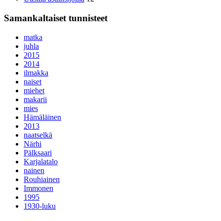
Samankaltaiset tunnisteet
matka
juhla
2015
2014
ilmakka
naiset
miehet
makarii
mies
Hämäläinen
2013
naatselkä
Närhi
Pälksaari
Karjalatalo
nainen
Rouhiainen
Immonen
1995
1930-luku