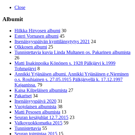
Close
Albumit
Hilkka Hirvosen albumi
30
Esteri Vornasen albumi
45
Itsenäisyyspäivän kynttilänsytytys 2021
24
Olkkosen albumi
25
Tunnistettavia kuvia Linda Multanen os. Pakarinen albumista
26
Matti Iisakinpoika Könönen s. 1928 Pälkjärvi k.1999
Tohmajärvi
8
Annikki Yrjänäisen albumi. Annikki Yrjänäinen e.Nieminen
o.s. Rouhiainen s. 27.05.1915 Pälkjärvellä k. 17.12.1997
Kajaanissa.
79
Kaisa Kilpeläisen albumista
27
Pakariset
34
Itsenäisyyspäivä 2020
31
Vuojolaisen albumista
38
Matti Pesosen albumista
13
Seuran kesäjuhlat 12.7.2015
23
Valkovuokkomatka 2015
59
Tunnistettavia
55
Seuran toimintaa 2015
15