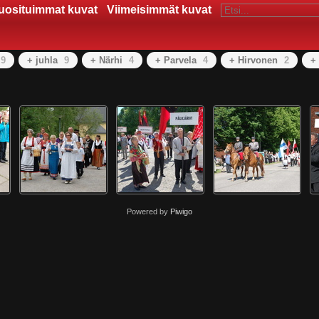
uosituimmat kuvat
Viimeisimmät kuvat
9
+ juhla
9
+ Närhi
4
+ Parvela
4
+ Hirvonen
2
+
Powered by
Piwigo