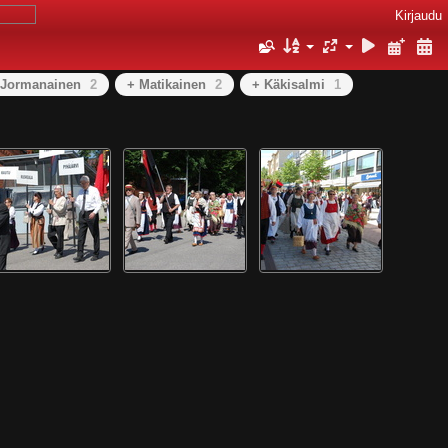
Kirjaudu
 Jormanainen
2
+ Matikainen
2
+ Käkisalmi
1