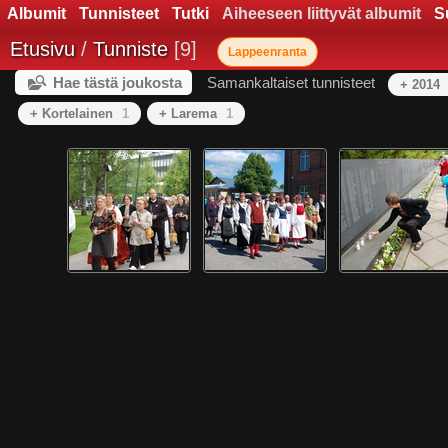
Albumit
Tunnisteet
Tutki
Aiheeseen liittyvät albumit
S
Etusivu
/
Tunniste
9
Lappeenranta
Hae tästä joukosta
Samankaltaiset tunnisteet
+ 2014
+ Kortelainen
1
+ Larema
1