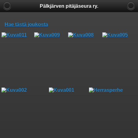
Pälkjärven pitäjäseura ry.
Hae tästä joukosta