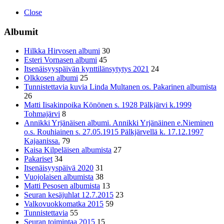
Close
Albumit
Hilkka Hirvosen albumi
30
Esteri Vornasen albumi
45
Itsenäisyyspäivän kynttilänsytytys 2021
24
Olkkosen albumi
25
Tunnistettavia kuvia Linda Multanen os. Pakarinen albumista
26
Matti Iisakinpoika Könönen s. 1928 Pälkjärvi k.1999
Tohmajärvi
8
Annikki Yrjänäisen albumi. Annikki Yrjänäinen e.Nieminen
o.s. Rouhiainen s. 27.05.1915 Pälkjärvellä k. 17.12.1997
Kajaanissa.
79
Kaisa Kilpeläisen albumista
27
Pakariset
34
Itsenäisyyspäivä 2020
31
Vuojolaisen albumista
38
Matti Pesosen albumista
13
Seuran kesäjuhlat 12.7.2015
23
Valkovuokkomatka 2015
59
Tunnistettavia
55
Seuran toimintaa 2015
15