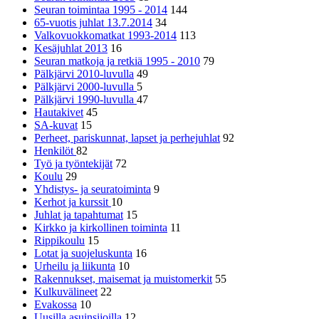
Seuran toimintaa 1995 - 2014
144
65-vuotis juhlat 13.7.2014
34
Valkovuokkomatkat 1993-2014
113
Kesäjuhlat 2013
16
Seuran matkoja ja retkiä 1995 - 2010
79
Pälkjärvi 2010-luvulla
49
Pälkjärvi 2000-luvulla
5
Pälkjärvi 1990-luvulla
47
Hautakivet
45
SA-kuvat
15
Perheet, pariskunnat, lapset ja perhejuhlat
92
Henkilöt
82
Työ ja työntekijät
72
Koulu
29
Yhdistys- ja seuratoiminta
9
Kerhot ja kurssit
10
Juhlat ja tapahtumat
15
Kirkko ja kirkollinen toiminta
11
Rippikoulu
15
Lotat ja suojeluskunta
16
Urheilu ja liikunta
10
Rakennukset, maisemat ja muistomerkit
55
Kulkuvälineet
22
Evakossa
10
Uusilla asuinsijoilla
12