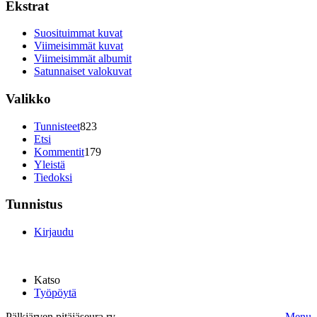
Ekstrat
Suosituimmat kuvat
Viimeisimmät kuvat
Viimeisimmät albumit
Satunnaiset valokuvat
Valikko
Tunnisteet
823
Etsi
Kommentit
179
Yleistä
Tiedoksi
Tunnistus
Kirjaudu
Katso
Työpöytä
Pälkjärven pitäjäseura ry.
Menu