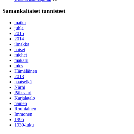
Samankaltaiset tunnisteet
matka
juhla
2015
2014
ilmakka
naiset
miehet
makarii
mies
Hämäläinen
2013
naatselkä
Närhi
Pälksaari
Karjalatalo
nainen
Rouhiainen
Immonen
1995
1930-luku