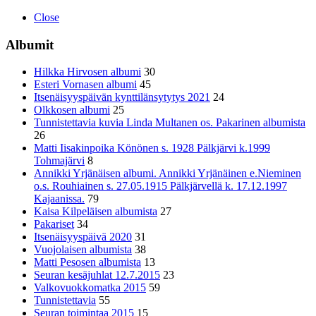
Close
Albumit
Hilkka Hirvosen albumi
30
Esteri Vornasen albumi
45
Itsenäisyyspäivän kynttilänsytytys 2021
24
Olkkosen albumi
25
Tunnistettavia kuvia Linda Multanen os. Pakarinen albumista
26
Matti Iisakinpoika Könönen s. 1928 Pälkjärvi k.1999
Tohmajärvi
8
Annikki Yrjänäisen albumi. Annikki Yrjänäinen e.Nieminen
o.s. Rouhiainen s. 27.05.1915 Pälkjärvellä k. 17.12.1997
Kajaanissa.
79
Kaisa Kilpeläisen albumista
27
Pakariset
34
Itsenäisyyspäivä 2020
31
Vuojolaisen albumista
38
Matti Pesosen albumista
13
Seuran kesäjuhlat 12.7.2015
23
Valkovuokkomatka 2015
59
Tunnistettavia
55
Seuran toimintaa 2015
15