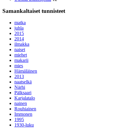
Samankaltaiset tunnisteet
matka
juhla
2015
2014
ilmakka
naiset
miehet
makarii
mies
Hämäläinen
2013
naatselkä
Närhi
Pälksaari
Karjalatalo
nainen
Rouhiainen
Immonen
1995
1930-luku