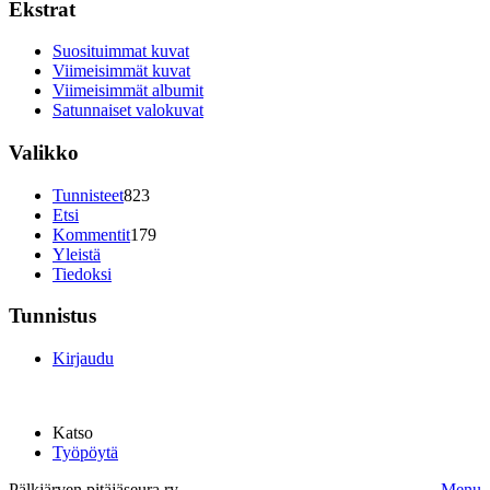
Ekstrat
Suosituimmat kuvat
Viimeisimmät kuvat
Viimeisimmät albumit
Satunnaiset valokuvat
Valikko
Tunnisteet
823
Etsi
Kommentit
179
Yleistä
Tiedoksi
Tunnistus
Kirjaudu
Katso
Työpöytä
Pälkjärven pitäjäseura ry.
Menu