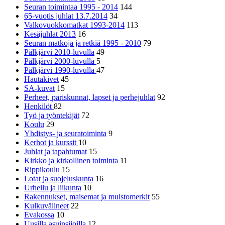
Seuran toimintaa 1995 - 2014
144
65-vuotis juhlat 13.7.2014
34
Valkovuokkomatkat 1993-2014
113
Kesäjuhlat 2013
16
Seuran matkoja ja retkiä 1995 - 2010
79
Pälkjärvi 2010-luvulla
49
Pälkjärvi 2000-luvulla
5
Pälkjärvi 1990-luvulla
47
Hautakivet
45
SA-kuvat
15
Perheet, pariskunnat, lapset ja perhejuhlat
92
Henkilöt
82
Työ ja työntekijät
72
Koulu
29
Yhdistys- ja seuratoiminta
9
Kerhot ja kurssit
10
Juhlat ja tapahtumat
15
Kirkko ja kirkollinen toiminta
11
Rippikoulu
15
Lotat ja suojeluskunta
16
Urheilu ja liikunta
10
Rakennukset, maisemat ja muistomerkit
55
Kulkuvälineet
22
Evakossa
10
Uusilla asuinsijoilla
12