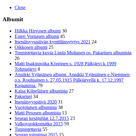
Close
Albumit
Hilkka Hirvosen albumi
30
Esteri Vornasen albumi
45
Itsenäisyyspäivän kynttilänsytytys 2021
24
Olkkosen albumi
25
Tunnistettavia kuvia Linda Multanen os. Pakarinen albumista
26
Matti Iisakinpoika Könönen s. 1928 Pälkjärvi k.1999
Tohmajärvi
8
Annikki Yrjänäisen albumi. Annikki Yrjänäinen e.Nieminen
o.s. Rouhiainen s. 27.05.1915 Pälkjärvellä k. 17.12.1997
Kajaanissa.
79
Kaisa Kilpeläisen albumista
27
Pakariset
34
Itsenäisyyspäivä 2020
31
Vuojolaisen albumista
38
Matti Pesosen albumista
13
Seuran kesäjuhlat 12.7.2015
23
Valkovuokkomatka 2015
59
Tunnistettavia
55
Seuran toimintaa 2015
15