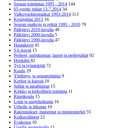
Seuran toimintaa 1995 - 2014
144
65-vuotis juhlat 13.7.2014
34
Valkovuokkomatkat 1993-2014
113
Kesäjuhlat 2013
16
Seuran matkoja ja retkiä 1995 - 2010
79
Pälkjärvi 2010-luvulla
49
Pälkjärvi 2000-luvulla
5
Pälkjärvi 1990-luvulla
47
Hautakivet
45
SA-kuvat
15
Perheet, pariskunnat, lapset ja perhejuhlat
92
Henkilöt
82
Työ ja työntekijät
72
Koulu
29
Yhdistys- ja seuratoiminta
9
Kerhot ja kurssit
10
Juhlat ja tapahtumat
15
Kirkko ja kirkollinen toiminta
11
Rippikoulu
15
Lotat ja suojeluskunta
16
Urheilu ja liikunta
10
Rakennukset, maisemat ja muistomerkit
55
Kulkuvälineet
22
Evakossa
10
Uusilla asuinsijoilla
12