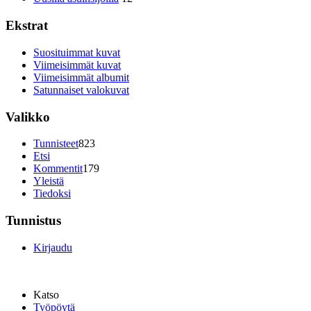
Ekstrat
Suosituimmat kuvat
Viimeisimmät kuvat
Viimeisimmät albumit
Satunnaiset valokuvat
Valikko
Tunnisteet
823
Etsi
Kommentit
179
Yleistä
Tiedoksi
Tunnistus
Kirjaudu
Katso
Työpöytä