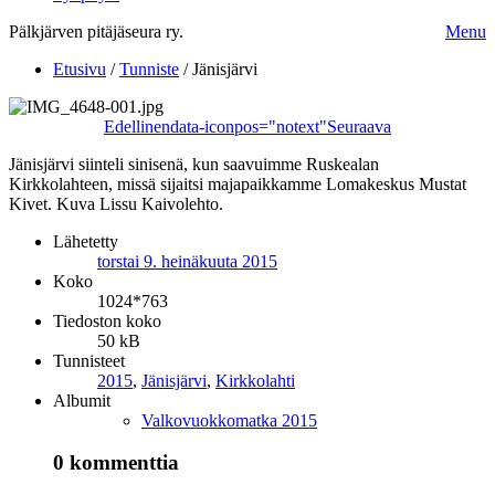
Pälkjärven pitäjäseura ry.
Menu
Etusivu
/
Tunniste
/
Jänisjärvi
Edellinen
data-iconpos="notext"
Seuraava
Jänisjärvi siinteli sinisenä, kun saavuimme Ruskealan
Kirkkolahteen, missä sijaitsi majapaikkamme Lomakeskus Mustat
Kivet. Kuva Lissu Kaivolehto.
Lähetetty
torstai 9. heinäkuuta 2015
Koko
1024*763
Tiedoston koko
50 kB
Tunnisteet
2015
,
Jänisjärvi
,
Kirkkolahti
Albumit
Valkovuokkomatka 2015
0 kommenttia