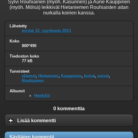
Sylvi Rouhiainen (myöh. Kasurinen) ja Aune Kauppinen
(myöh. Mölsä) leikkivät Hietaniemen Rouhiaisten aitan
nurkalla koirien kanssa.
Lähetetty
torstai 12. syyskuuta 2013
Koko
800*490
Tiedoston koko
77 kB
Tunnisteet
eläimet
,
Hietaniemi
,
Kauppinen
,
koirat
,
naiset
,
Rouhiainen
Albumit
Henkilöt
0 kommenttia
Lisää kommentti
Käyttäjien kommentit