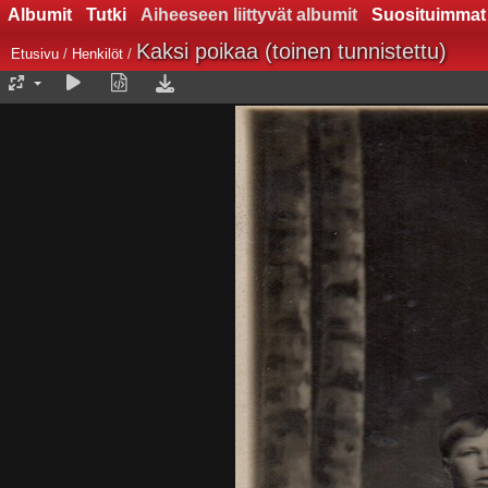
Albumit
Tutki
Aiheeseen liittyvät albumit
Suosituimmat
Kaksi poikaa (toinen tunnistettu)
Etusivu
/
Henkilöt
/