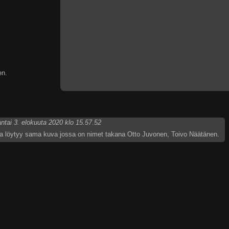
en.
tai 3. elokuuta 2020 klo 15.57.52
 löytyy sama kuva jossa on nimet takana Otto Juvonen, Toivo Näätänen.