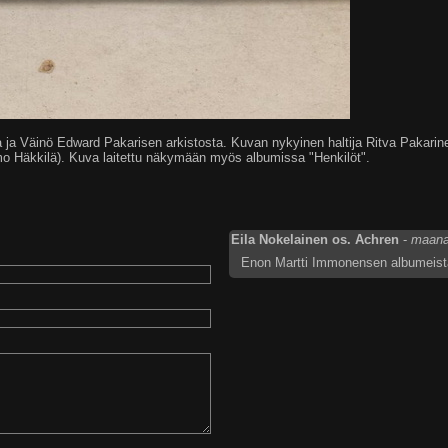
 ja Väinö Edward Pakarisen arkistosta. Kuvan nykyinen haltija Ritva Pakarin
o Häkkilä). Kuva laitettu näkymään myös albumissa "Henkilöt".
Eila Nokelainen os. Achren
-
maanan
Enon Martti Immonensen albumeista