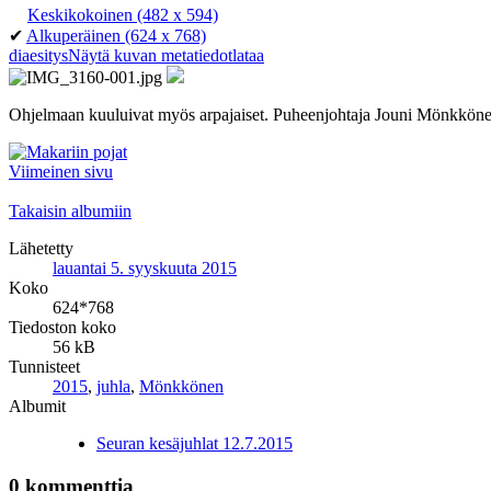
Keskikokoinen
(482 x 594)
✔
Alkuperäinen
(624 x 768)
diaesitys
Näytä kuvan metatiedot
lataa
Ohjelmaan kuuluivat myös arpajaiset. Puheenjohtaja Jouni Mönkkönen
Viimeinen sivu
Takaisin albumiin
Lähetetty
lauantai 5. syyskuuta 2015
Koko
624*768
Tiedoston koko
56 kB
Tunnisteet
2015
,
juhla
,
Mönkkönen
Albumit
Seuran kesäjuhlat 12.7.2015
0 kommenttia