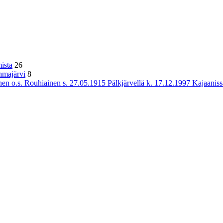
ista
26
hmajärvi
8
n o.s. Rouhiainen s. 27.05.1915 Pälkjärvellä k. 17.12.1997 Kajaaniss