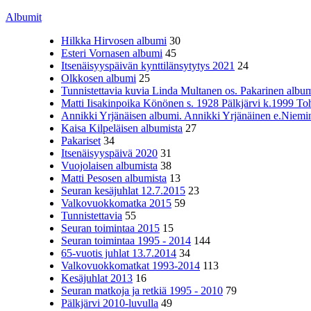
Albumit
Hilkka Hirvosen albumi
30
Esteri Vornasen albumi
45
Itsenäisyyspäivän kynttilänsytytys 2021
24
Olkkosen albumi
25
Tunnistettavia kuvia Linda Multanen os. Pakarinen album
Matti Iisakinpoika Könönen s. 1928 Pälkjärvi k.1999 To
Annikki Yrjänäisen albumi. Annikki Yrjänäinen e.Niemine
Kaisa Kilpeläisen albumista
27
Pakariset
34
Itsenäisyyspäivä 2020
31
Vuojolaisen albumista
38
Matti Pesosen albumista
13
Seuran kesäjuhlat 12.7.2015
23
Valkovuokkomatka 2015
59
Tunnistettavia
55
Seuran toimintaa 2015
15
Seuran toimintaa 1995 - 2014
144
65-vuotis juhlat 13.7.2014
34
Valkovuokkomatkat 1993-2014
113
Kesäjuhlat 2013
16
Seuran matkoja ja retkiä 1995 - 2010
79
Pälkjärvi 2010-luvulla
49