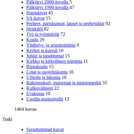
Pälkjärvi 2000-luvulla
5
Pälkjärvi 1990-luvulla
47
Hautakivet
45
SA-kuvat
15
Perheet, pariskunnat, lapset ja perhejuhlat
92
Henkilöt
82
Työ ja työntekijät
72
Koulu
29
Yhdistys- ja seuratoiminta
9
Kerhot ja kurssit
10
Juhlat ja tapahtumat
15
Kirkko ja kirkollinen toiminta
11
Rippikoulu
15
Lotat ja suojeluskunta
16
Urheilu ja liikunta
10
Rakennukset, maisemat ja muistomerkit
55
Kulkuvälineet
22
Evakossa
10
Uusilla asuinsijoilla
12
1464 kuvaa
Tutki
Suosituimmat kuvat