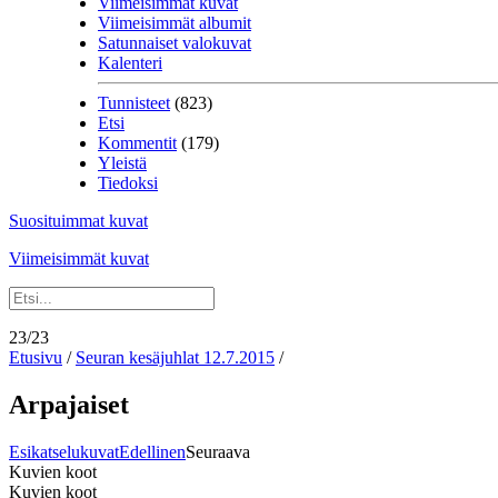
Viimeisimmät kuvat
Viimeisimmät albumit
Satunnaiset valokuvat
Kalenteri
Tunnisteet
(823)
Etsi
Kommentit
(179)
Yleistä
Tiedoksi
Suosituimmat kuvat
Viimeisimmät kuvat
23/23
Etusivu
/
Seuran kesäjuhlat 12.7.2015
/
Arpajaiset
Esikatselukuvat
Edellinen
Seuraava
Kuvien koot
Kuvien koot