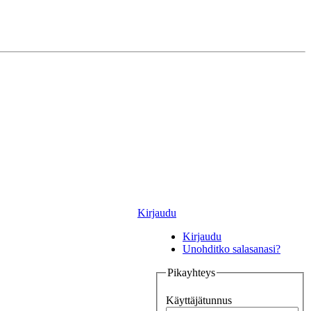
Kirjaudu
Kirjaudu
Unohditko salasanasi?
Pikayhteys
Käyttäjätunnus