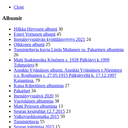
Close
Albumit
Hilkka Hirvosen albumi
30
Esteri Vornasen albumi
45
Itsenäisyyspäivän kynttilänsytytys 2021
24
Olkkosen albumi
25
Tunnistettavia kuvia Linda Multanen os. Pakarinen albumista
26
Matti Iisakinpoika Könönen s. 1928 Pälkjärvi k.1999
Tohmajärvi
8
Annikki Yrjänäisen albumi. Annikki Yrjänäinen e.Nieminen
o.s. Rouhiainen s. 27.05.1915 Pälkjärvellä k. 17.12.1997
Kajaanissa.
79
Kaisa Kilpeläisen albumista
27
Pakariset
34
Itsenäisyyspäivä 2020
31
Vuojolaisen albumista
38
Matti Pesosen albumista
13
Seuran kesäjuhlat 12.7.2015
23
Valkovuokkomatka 2015
59
Tunnistettavia
55
Seuran toimintaa 2015
15