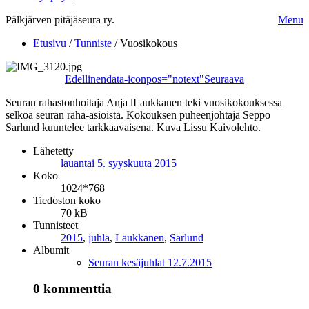
Pälkjärven pitäjäseura ry.
Menu
Etusivu
/
Tunniste
/
Vuosikokous
Edellinen
data-iconpos="notext"
Seuraava
Seuran rahastonhoitaja Anja lLaukkanen teki vuosikokouksessa
selkoa seuran raha-asioista. Kokouksen puheenjohtaja Seppo
Sarlund kuuntelee tarkkaavaisena. Kuva Lissu Kaivolehto.
Lähetetty
lauantai 5. syyskuuta 2015
Koko
1024*768
Tiedoston koko
70 kB
Tunnisteet
2015
,
juhla
,
Laukkanen
,
Sarlund
Albumit
Seuran kesäjuhlat 12.7.2015
0 kommenttia