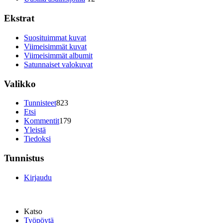
Ekstrat
Suosituimmat kuvat
Viimeisimmät kuvat
Viimeisimmät albumit
Satunnaiset valokuvat
Valikko
Tunnisteet
823
Etsi
Kommentit
179
Yleistä
Tiedoksi
Tunnistus
Kirjaudu
Katso
Työpöytä