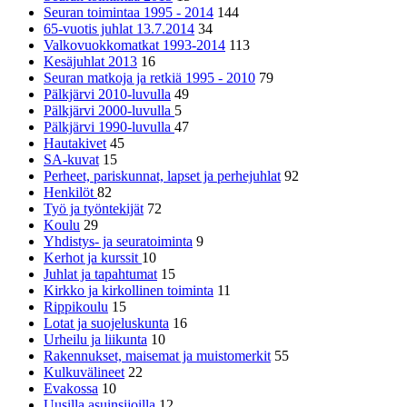
Seuran toimintaa 1995 - 2014
144
65-vuotis juhlat 13.7.2014
34
Valkovuokkomatkat 1993-2014
113
Kesäjuhlat 2013
16
Seuran matkoja ja retkiä 1995 - 2010
79
Pälkjärvi 2010-luvulla
49
Pälkjärvi 2000-luvulla
5
Pälkjärvi 1990-luvulla
47
Hautakivet
45
SA-kuvat
15
Perheet, pariskunnat, lapset ja perhejuhlat
92
Henkilöt
82
Työ ja työntekijät
72
Koulu
29
Yhdistys- ja seuratoiminta
9
Kerhot ja kurssit
10
Juhlat ja tapahtumat
15
Kirkko ja kirkollinen toiminta
11
Rippikoulu
15
Lotat ja suojeluskunta
16
Urheilu ja liikunta
10
Rakennukset, maisemat ja muistomerkit
55
Kulkuvälineet
22
Evakossa
10
Uusilla asuinsijoilla
12