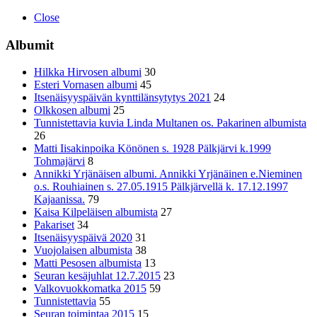
Close
Albumit
Hilkka Hirvosen albumi
30
Esteri Vornasen albumi
45
Itsenäisyyspäivän kynttilänsytytys 2021
24
Olkkosen albumi
25
Tunnistettavia kuvia Linda Multanen os. Pakarinen albumista
26
Matti Iisakinpoika Könönen s. 1928 Pälkjärvi k.1999
Tohmajärvi
8
Annikki Yrjänäisen albumi. Annikki Yrjänäinen e.Nieminen
o.s. Rouhiainen s. 27.05.1915 Pälkjärvellä k. 17.12.1997
Kajaanissa.
79
Kaisa Kilpeläisen albumista
27
Pakariset
34
Itsenäisyyspäivä 2020
31
Vuojolaisen albumista
38
Matti Pesosen albumista
13
Seuran kesäjuhlat 12.7.2015
23
Valkovuokkomatka 2015
59
Tunnistettavia
55
Seuran toimintaa 2015
15