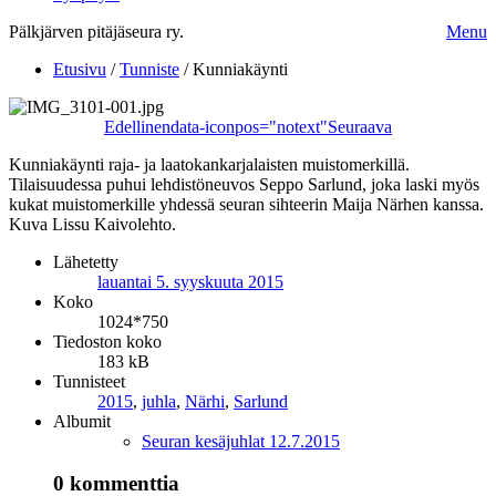
Pälkjärven pitäjäseura ry.
Menu
Etusivu
/
Tunniste
/
Kunniakäynti
Edellinen
data-iconpos="notext"
Seuraava
Kunniakäynti raja- ja laatokankarjalaisten muistomerkillä.
Tilaisuudessa puhui lehdistöneuvos Seppo Sarlund, joka laski myös
kukat muistomerkille yhdessä seuran sihteerin Maija Närhen kanssa.
Kuva Lissu Kaivolehto.
Lähetetty
lauantai 5. syyskuuta 2015
Koko
1024*750
Tiedoston koko
183 kB
Tunnisteet
2015
,
juhla
,
Närhi
,
Sarlund
Albumit
Seuran kesäjuhlat 12.7.2015
0 kommenttia