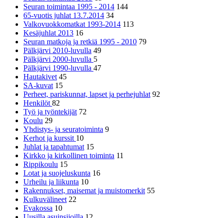
Seuran toimintaa 1995 - 2014
144
65-vuotis juhlat 13.7.2014
34
Valkovuokkomatkat 1993-2014
113
Kesäjuhlat 2013
16
Seuran matkoja ja retkiä 1995 - 2010
79
Pälkjärvi 2010-luvulla
49
Pälkjärvi 2000-luvulla
5
Pälkjärvi 1990-luvulla
47
Hautakivet
45
SA-kuvat
15
Perheet, pariskunnat, lapset ja perhejuhlat
92
Henkilöt
82
Työ ja työntekijät
72
Koulu
29
Yhdistys- ja seuratoiminta
9
Kerhot ja kurssit
10
Juhlat ja tapahtumat
15
Kirkko ja kirkollinen toiminta
11
Rippikoulu
15
Lotat ja suojeluskunta
16
Urheilu ja liikunta
10
Rakennukset, maisemat ja muistomerkit
55
Kulkuvälineet
22
Evakossa
10
Uusilla asuinsijoilla
12