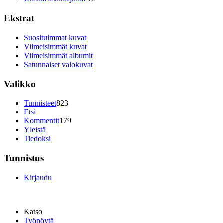
Ekstrat
Suosituimmat kuvat
Viimeisimmät kuvat
Viimeisimmät albumit
Satunnaiset valokuvat
Valikko
Tunnisteet
823
Etsi
Kommentit
179
Yleistä
Tiedoksi
Tunnistus
Kirjaudu
Katso
Työpöytä