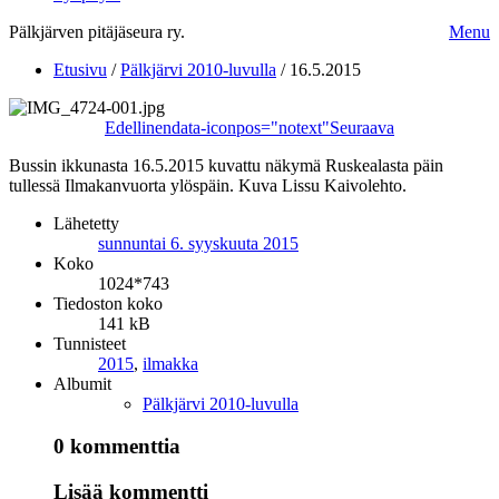
Pälkjärven pitäjäseura ry.
Menu
Etusivu
/
Pälkjärvi 2010-luvulla
/
16.5.2015
Edellinen
data-iconpos="notext"
Seuraava
Bussin ikkunasta 16.5.2015 kuvattu näkymä Ruskealasta päin
tullessä Ilmakanvuorta ylöspäin. Kuva Lissu Kaivolehto.
Lähetetty
sunnuntai 6. syyskuuta 2015
Koko
1024*743
Tiedoston koko
141 kB
Tunnisteet
2015
,
ilmakka
Albumit
Pälkjärvi 2010-luvulla
0 kommenttia
Lisää kommentti