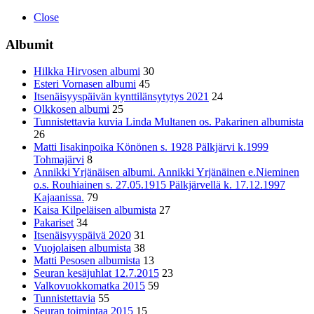
Close
Albumit
Hilkka Hirvosen albumi
30
Esteri Vornasen albumi
45
Itsenäisyyspäivän kynttilänsytytys 2021
24
Olkkosen albumi
25
Tunnistettavia kuvia Linda Multanen os. Pakarinen albumista
26
Matti Iisakinpoika Könönen s. 1928 Pälkjärvi k.1999
Tohmajärvi
8
Annikki Yrjänäisen albumi. Annikki Yrjänäinen e.Nieminen
o.s. Rouhiainen s. 27.05.1915 Pälkjärvellä k. 17.12.1997
Kajaanissa.
79
Kaisa Kilpeläisen albumista
27
Pakariset
34
Itsenäisyyspäivä 2020
31
Vuojolaisen albumista
38
Matti Pesosen albumista
13
Seuran kesäjuhlat 12.7.2015
23
Valkovuokkomatka 2015
59
Tunnistettavia
55
Seuran toimintaa 2015
15