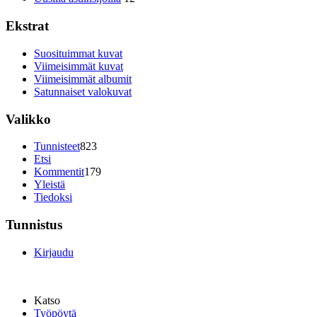
Ekstrat
Suosituimmat kuvat
Viimeisimmät kuvat
Viimeisimmät albumit
Satunnaiset valokuvat
Valikko
Tunnisteet
823
Etsi
Kommentit
179
Yleistä
Tiedoksi
Tunnistus
Kirjaudu
Katso
Työpöytä