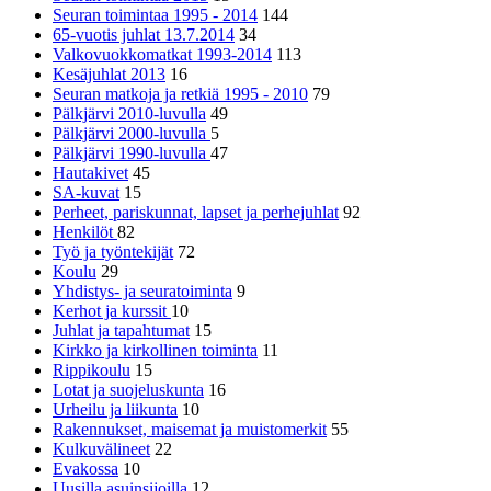
Seuran toimintaa 1995 - 2014
144
65-vuotis juhlat 13.7.2014
34
Valkovuokkomatkat 1993-2014
113
Kesäjuhlat 2013
16
Seuran matkoja ja retkiä 1995 - 2010
79
Pälkjärvi 2010-luvulla
49
Pälkjärvi 2000-luvulla
5
Pälkjärvi 1990-luvulla
47
Hautakivet
45
SA-kuvat
15
Perheet, pariskunnat, lapset ja perhejuhlat
92
Henkilöt
82
Työ ja työntekijät
72
Koulu
29
Yhdistys- ja seuratoiminta
9
Kerhot ja kurssit
10
Juhlat ja tapahtumat
15
Kirkko ja kirkollinen toiminta
11
Rippikoulu
15
Lotat ja suojeluskunta
16
Urheilu ja liikunta
10
Rakennukset, maisemat ja muistomerkit
55
Kulkuvälineet
22
Evakossa
10
Uusilla asuinsijoilla
12