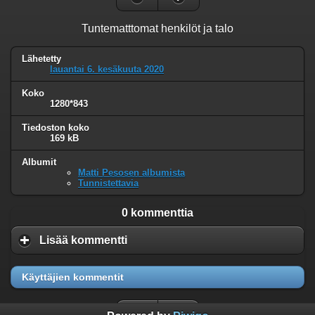
Tuntematttomat henkilöt ja talo
Lähetetty
lauantai 6. kesäkuuta 2020
Koko
1280*843
Tiedoston koko
169 kB
Albumit
Matti Pesosen albumista
Tunnistettavia
0 kommenttia
Lisää kommentti
Käyttäjien kommentit