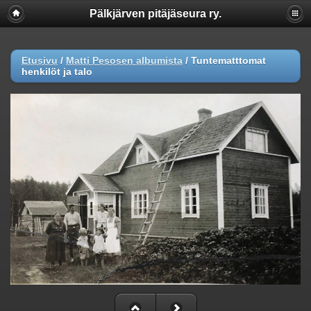
Pälkjärven pitäjäseura ry.
Etusivu
/
Matti Pesosen albumista
/
Tuntematttomat
henkilöt ja talo