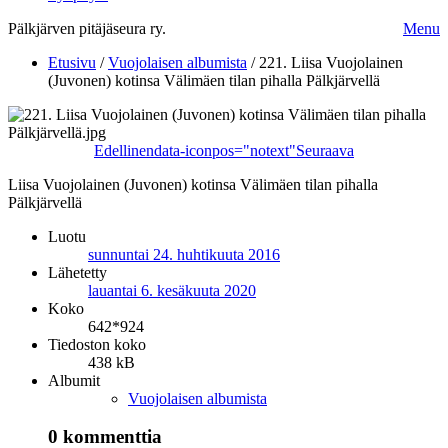
Pälkjärven pitäjäseura ry.
Menu
Etusivu
/
Vuojolaisen albumista
/
221. Liisa Vuojolainen
(Juvonen) kotinsa Välimäen tilan pihalla Pälkjärvellä
Edellinen
data-iconpos="notext"
Seuraava
Liisa Vuojolainen (Juvonen) kotinsa Välimäen tilan pihalla
Pälkjärvellä
Luotu
sunnuntai 24. huhtikuuta 2016
Lähetetty
lauantai 6. kesäkuuta 2020
Koko
642*924
Tiedoston koko
438 kB
Albumit
Vuojolaisen albumista
0 kommenttia