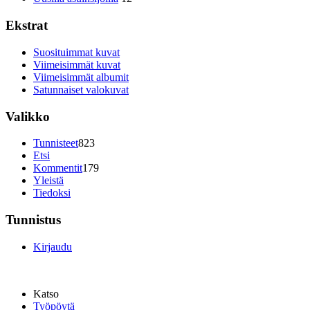
Ekstrat
Suosituimmat kuvat
Viimeisimmät kuvat
Viimeisimmät albumit
Satunnaiset valokuvat
Valikko
Tunnisteet
823
Etsi
Kommentit
179
Yleistä
Tiedoksi
Tunnistus
Kirjaudu
Katso
Työpöytä