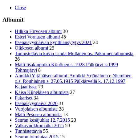
Close
Albumit
Hilkka Hirvosen albumi
30
Esteri Vornasen albumi
45
Itsenäisyyspäivän kynttilänsytytys 2021
24
Olkkosen albumi
25
Tunnistettavia kuvia Linda Multanen os. Pakarinen albumista
26
Matti Iisakinpoika Könönen s. 1928 Pälkjärvi k.1999
Tohmajärvi
8
Annikki Yrjänäisen albumi. Annikki Yrjänäinen e.Nieminen
o.s. Rouhiainen s. 27.05.1915 Pälkjärvellä k. 17.12.1997
Kajaanissa.
79
Kaisa Kilpeläisen albumista
27
Pakariset
34
Itsenäisyyspäivä 2020
31
Vuojolaisen albumista
38
Matti Pesosen albumista
13
Seuran kesäjuhlat 12.7.2015
23
Valkovuokkomatka 2015
59
Tunnistettavia
55
Seuran toimintaa 2015
15