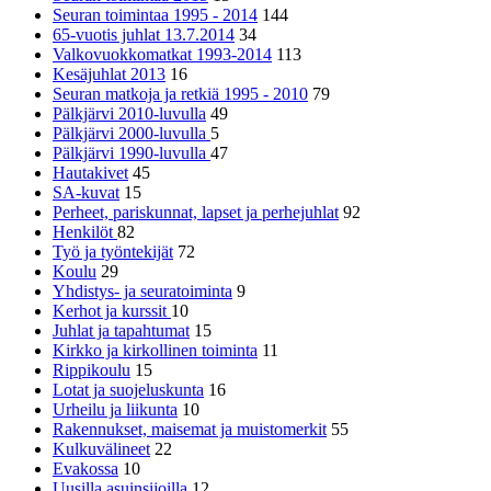
Seuran toimintaa 1995 - 2014
144
65-vuotis juhlat 13.7.2014
34
Valkovuokkomatkat 1993-2014
113
Kesäjuhlat 2013
16
Seuran matkoja ja retkiä 1995 - 2010
79
Pälkjärvi 2010-luvulla
49
Pälkjärvi 2000-luvulla
5
Pälkjärvi 1990-luvulla
47
Hautakivet
45
SA-kuvat
15
Perheet, pariskunnat, lapset ja perhejuhlat
92
Henkilöt
82
Työ ja työntekijät
72
Koulu
29
Yhdistys- ja seuratoiminta
9
Kerhot ja kurssit
10
Juhlat ja tapahtumat
15
Kirkko ja kirkollinen toiminta
11
Rippikoulu
15
Lotat ja suojeluskunta
16
Urheilu ja liikunta
10
Rakennukset, maisemat ja muistomerkit
55
Kulkuvälineet
22
Evakossa
10
Uusilla asuinsijoilla
12