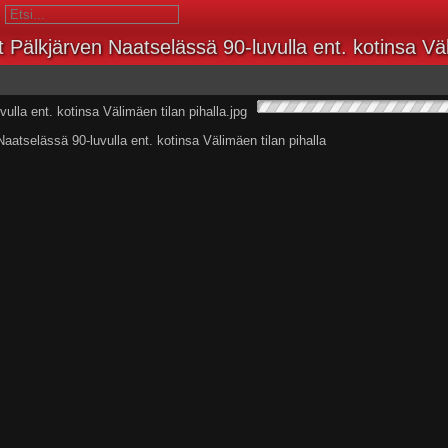
t Pälkjärven Naatselässä 90-luvulla ent. kotinsa Väl
aatselässä 90-luvulla ent. kotinsa Välimäen tilan pihalla