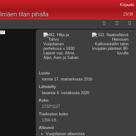
Kirjaudu
imäen tilan pihalla
23/38
Luotu
torstai 17. marraskuuta 2016
Lähetetty
lauantai 6. kesäkuuta 2020
Koko
1732*1127
Tiedoston koko
1356 kB
Albumit
Vuojolaisen albumista