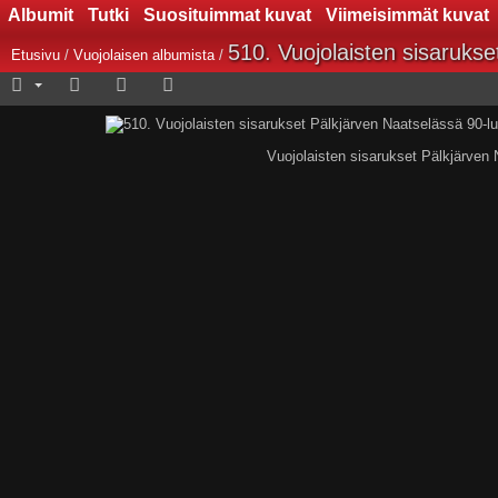
Albumit
Tutki
Suosituimmat kuvat
Viimeisimmät kuvat
510. Vuojolaisten sisarukse
Etusivu
/
Vuojolaisen albumista
/
Vuojolaisten sisarukset Pälkjärven N