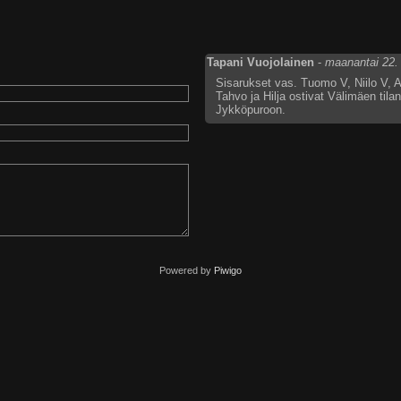
Tapani Vuojolainen
-
maanantai 22.
Sisarukset vas. Tuomo V, Niilo V,
Tahvo ja Hilja ostivat Välimäen tila
Jykköpuroon.
Powered by
Piwigo