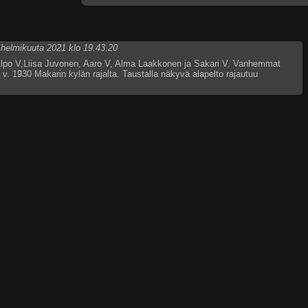
 helmikuuta 2021 klo 19.43.20
 Alpo V,Liisa Juvonen, Aaro V, Alma Laakkonen ja Sakari V. Vanhemmat
n v. 1930 Makarin kylän rajalta. Taustalla näkyvä alapelto rajautuu