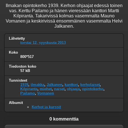
Ilmakan opintokerho 1939. Kerhon ohjaajat edessä toinen
vas. Kerttu Pailamo ja hänen vieressään kanttori Martti
Kilpiranta. Takarivissä kolmas vasemmalta Mauno
Vornanen ja keskirivissä ensommäinen vasemmalta Helvi
Jalkanen.
Lähetetty
torstai 12. syyskuuta 2013
Koko
800*517
Tiedoston koko
57 kB
Tunnisteet
1939
,
ilmakka
,
Jalkanen
,
kanttori
,
kerholaiset
,
Kilpiranta
,
miehet
,
naiset
,
ohjaaja
,
opintokerho
,
Pailamo
,
Vornanen
Albumit
Kerhot ja kurssit
0 kommenttia