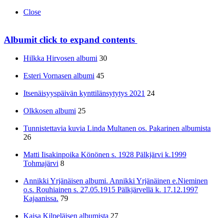
Close
Albumit
click to expand contents
Hilkka Hirvosen albumi
30
Esteri Vornasen albumi
45
Itsenäisyyspäivän kynttilänsytytys 2021
24
Olkkosen albumi
25
Tunnistettavia kuvia Linda Multanen os. Pakarinen albumista
26
Matti Iisakinpoika Könönen s. 1928 Pälkjärvi k.1999
Tohmajärvi
8
Annikki Yrjänäisen albumi. Annikki Yrjänäinen e.Nieminen
o.s. Rouhiainen s. 27.05.1915 Pälkjärvellä k. 17.12.1997
Kajaanissa.
79
Kaisa Kilpeläisen albumista
27