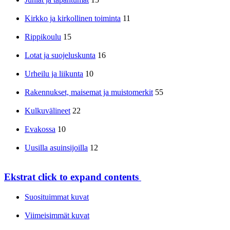
Kirkko ja kirkollinen toiminta
11
Rippikoulu
15
Lotat ja suojeluskunta
16
Urheilu ja liikunta
10
Rakennukset, maisemat ja muistomerkit
55
Kulkuvälineet
22
Evakossa
10
Uusilla asuinsijoilla
12
Ekstrat
click to expand contents
Suosituimmat kuvat
Viimeisimmät kuvat