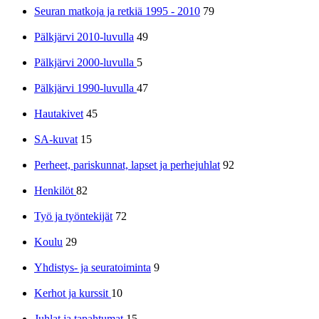
Seuran matkoja ja retkiä 1995 - 2010
79
Pälkjärvi 2010-luvulla
49
Pälkjärvi 2000-luvulla
5
Pälkjärvi 1990-luvulla
47
Hautakivet
45
SA-kuvat
15
Perheet, pariskunnat, lapset ja perhejuhlat
92
Henkilöt
82
Työ ja työntekijät
72
Koulu
29
Yhdistys- ja seuratoiminta
9
Kerhot ja kurssit
10
Juhlat ja tapahtumat
15