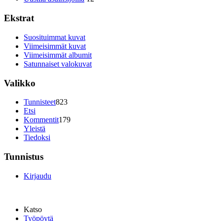
Ekstrat
Suosituimmat kuvat
Viimeisimmät kuvat
Viimeisimmät albumit
Satunnaiset valokuvat
Valikko
Tunnisteet
823
Etsi
Kommentit
179
Yleistä
Tiedoksi
Tunnistus
Kirjaudu
Katso
Työpöytä