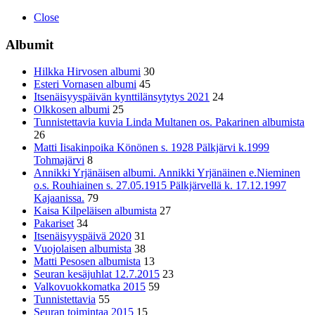
Close
Albumit
Hilkka Hirvosen albumi
30
Esteri Vornasen albumi
45
Itsenäisyyspäivän kynttilänsytytys 2021
24
Olkkosen albumi
25
Tunnistettavia kuvia Linda Multanen os. Pakarinen albumista
26
Matti Iisakinpoika Könönen s. 1928 Pälkjärvi k.1999
Tohmajärvi
8
Annikki Yrjänäisen albumi. Annikki Yrjänäinen e.Nieminen
o.s. Rouhiainen s. 27.05.1915 Pälkjärvellä k. 17.12.1997
Kajaanissa.
79
Kaisa Kilpeläisen albumista
27
Pakariset
34
Itsenäisyyspäivä 2020
31
Vuojolaisen albumista
38
Matti Pesosen albumista
13
Seuran kesäjuhlat 12.7.2015
23
Valkovuokkomatka 2015
59
Tunnistettavia
55
Seuran toimintaa 2015
15