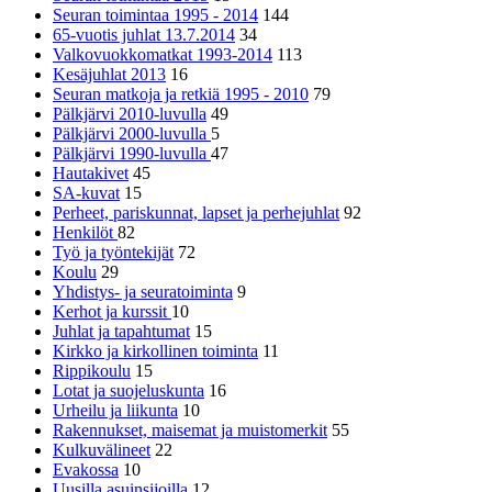
Seuran toimintaa 1995 - 2014
144
65-vuotis juhlat 13.7.2014
34
Valkovuokkomatkat 1993-2014
113
Kesäjuhlat 2013
16
Seuran matkoja ja retkiä 1995 - 2010
79
Pälkjärvi 2010-luvulla
49
Pälkjärvi 2000-luvulla
5
Pälkjärvi 1990-luvulla
47
Hautakivet
45
SA-kuvat
15
Perheet, pariskunnat, lapset ja perhejuhlat
92
Henkilöt
82
Työ ja työntekijät
72
Koulu
29
Yhdistys- ja seuratoiminta
9
Kerhot ja kurssit
10
Juhlat ja tapahtumat
15
Kirkko ja kirkollinen toiminta
11
Rippikoulu
15
Lotat ja suojeluskunta
16
Urheilu ja liikunta
10
Rakennukset, maisemat ja muistomerkit
55
Kulkuvälineet
22
Evakossa
10
Uusilla asuinsijoilla
12