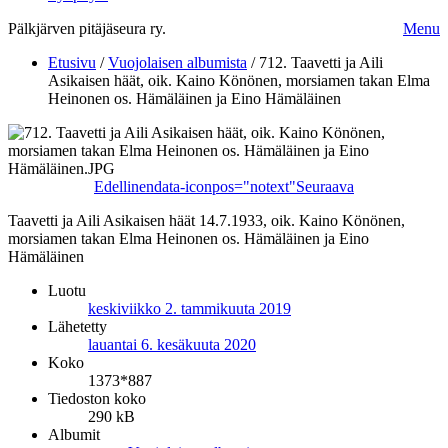
Pälkjärven pitäjäseura ry.
Menu
Etusivu
/
Vuojolaisen albumista
/
712. Taavetti ja Aili
Asikaisen häät, oik. Kaino Könönen, morsiamen takan Elma
Heinonen os. Hämäläinen ja Eino Hämäläinen
Edellinen
data-iconpos="notext"
Seuraava
Taavetti ja Aili Asikaisen häät 14.7.1933, oik. Kaino Könönen,
morsiamen takan Elma Heinonen os. Hämäläinen ja Eino
Hämäläinen
Luotu
keskiviikko 2. tammikuuta 2019
Lähetetty
lauantai 6. kesäkuuta 2020
Koko
1373*887
Tiedoston koko
290 kB
Albumit