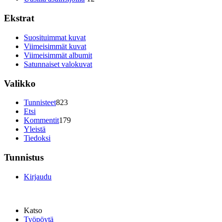
Ekstrat
Suosituimmat kuvat
Viimeisimmät kuvat
Viimeisimmät albumit
Satunnaiset valokuvat
Valikko
Tunnisteet
823
Etsi
Kommentit
179
Yleistä
Tiedoksi
Tunnistus
Kirjaudu
Katso
Työpöytä