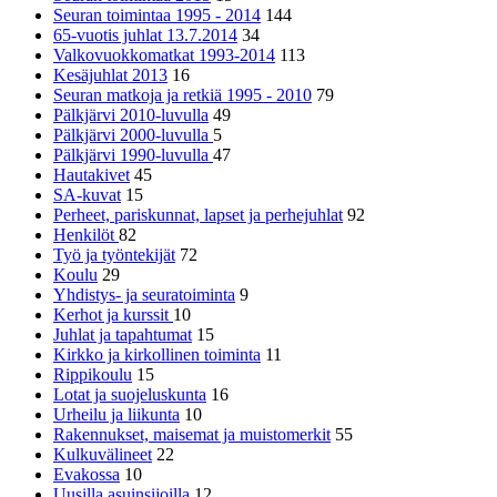
Seuran toimintaa 1995 - 2014
144
65-vuotis juhlat 13.7.2014
34
Valkovuokkomatkat 1993-2014
113
Kesäjuhlat 2013
16
Seuran matkoja ja retkiä 1995 - 2010
79
Pälkjärvi 2010-luvulla
49
Pälkjärvi 2000-luvulla
5
Pälkjärvi 1990-luvulla
47
Hautakivet
45
SA-kuvat
15
Perheet, pariskunnat, lapset ja perhejuhlat
92
Henkilöt
82
Työ ja työntekijät
72
Koulu
29
Yhdistys- ja seuratoiminta
9
Kerhot ja kurssit
10
Juhlat ja tapahtumat
15
Kirkko ja kirkollinen toiminta
11
Rippikoulu
15
Lotat ja suojeluskunta
16
Urheilu ja liikunta
10
Rakennukset, maisemat ja muistomerkit
55
Kulkuvälineet
22
Evakossa
10
Uusilla asuinsijoilla
12