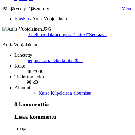
Pälkjärven pitäjäseura ry.
Menu
Etusivu
/
Aulis Vuojolainen
Edellinen
data-iconpos="notext"
Seuraava
Aulis Vuojolainen
Lähetetty
perjantai 26. helmikuuta 2021
Koko
485*636
Tiedoston koko
98 kB
Albumit
Kaisa Kilpeläisen albumista
0 kommenttia
Lisää kommentti
Tekijä :