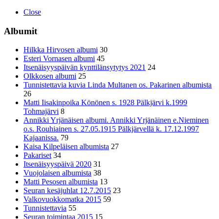
Close
Albumit
Hilkka Hirvosen albumi
30
Esteri Vornasen albumi
45
Itsenäisyyspäivän kynttilänsytytys 2021
24
Olkkosen albumi
25
Tunnistettavia kuvia Linda Multanen os. Pakarinen albumista
26
Matti Iisakinpoika Könönen s. 1928 Pälkjärvi k.1999
Tohmajärvi
8
Annikki Yrjänäisen albumi. Annikki Yrjänäinen e.Nieminen
o.s. Rouhiainen s. 27.05.1915 Pälkjärvellä k. 17.12.1997
Kajaanissa.
79
Kaisa Kilpeläisen albumista
27
Pakariset
34
Itsenäisyyspäivä 2020
31
Vuojolaisen albumista
38
Matti Pesosen albumista
13
Seuran kesäjuhlat 12.7.2015
23
Valkovuokkomatka 2015
59
Tunnistettavia
55
Seuran toimintaa 2015
15