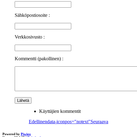
Sähköpostiosoite :
Verkkosivusto :
Kommentti (pakollinen) :
Käyttäjien kommentit
Edellinen
data-iconpos="notext"
Seuraava
Powered by
Piwigo