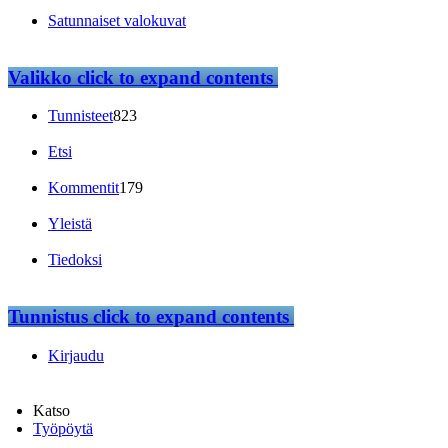
Satunnaiset valokuvat
Valikko
click to expand contents
Tunnisteet
823
Etsi
Kommentit
179
Yleistä
Tiedoksi
Tunnistus
click to expand contents
Kirjaudu
Katso
Työpöytä