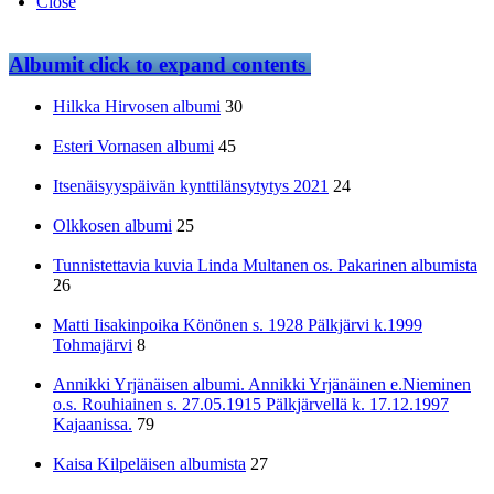
Close
Albumit
click to expand contents
Hilkka Hirvosen albumi
30
Esteri Vornasen albumi
45
Itsenäisyyspäivän kynttilänsytytys 2021
24
Olkkosen albumi
25
Tunnistettavia kuvia Linda Multanen os. Pakarinen albumista
26
Matti Iisakinpoika Könönen s. 1928 Pälkjärvi k.1999
Tohmajärvi
8
Annikki Yrjänäisen albumi. Annikki Yrjänäinen e.Nieminen
o.s. Rouhiainen s. 27.05.1915 Pälkjärvellä k. 17.12.1997
Kajaanissa.
79
Kaisa Kilpeläisen albumista
27