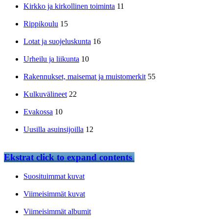
Kirkko ja kirkollinen toiminta
11
Rippikoulu
15
Lotat ja suojeluskunta
16
Urheilu ja liikunta
10
Rakennukset, maisemat ja muistomerkit
55
Kulkuvälineet
22
Evakossa
10
Uusilla asuinsijoilla
12
Ekstrat
click to expand contents
Suosituimmat kuvat
Viimeisimmät kuvat
Viimeisimmät albumit