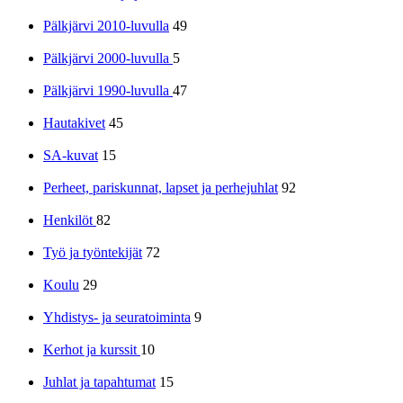
Pälkjärvi 2010-luvulla
49
Pälkjärvi 2000-luvulla
5
Pälkjärvi 1990-luvulla
47
Hautakivet
45
SA-kuvat
15
Perheet, pariskunnat, lapset ja perhejuhlat
92
Henkilöt
82
Työ ja työntekijät
72
Koulu
29
Yhdistys- ja seuratoiminta
9
Kerhot ja kurssit
10
Juhlat ja tapahtumat
15