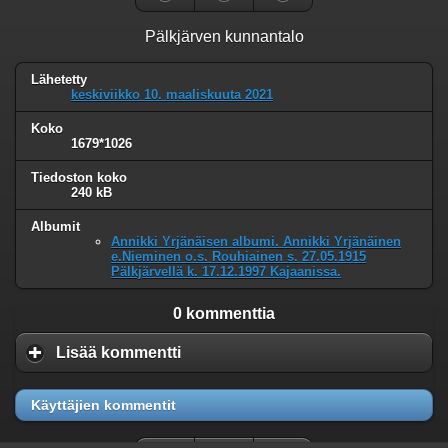
Pälkjärven kunnantalo
Lähetetty
keskiviikko 10. maaliskuuta 2021
Koko
1679*1026
Tiedoston koko
240 kB
Albumit
Annikki Yrjänäisen albumi. Annikki Yrjänäinen
e.Nieminen o.s. Rouhiainen s. 27.05.1915
Pälkjärvellä k. 17.12.1997 Kajaanissa.
0 kommenttia
Lisää kommentti
Käyttäjien kommentit