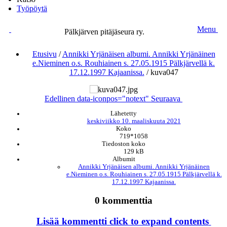
Työpöytä
Menu
Pälkjärven pitäjäseura ry.
Etusivu
/
Annikki Yrjänäisen albumi. Annikki Yrjänäinen
e.Nieminen o.s. Rouhiainen s. 27.05.1915 Pälkjärvellä k.
17.12.1997 Kajaanissa.
/
kuva047
Edellinen
data-iconpos="notext"
Seuraava
Lähetetty
keskiviikko 10. maaliskuuta 2021
Koko
719*1058
Tiedoston koko
129 kB
Albumit
Annikki Yrjänäisen albumi. Annikki Yrjänäinen
e.Nieminen o.s. Rouhiainen s. 27.05.1915 Pälkjärvellä k.
17.12.1997 Kajaanissa.
0 kommenttia
Lisää kommentti
click to expand contents