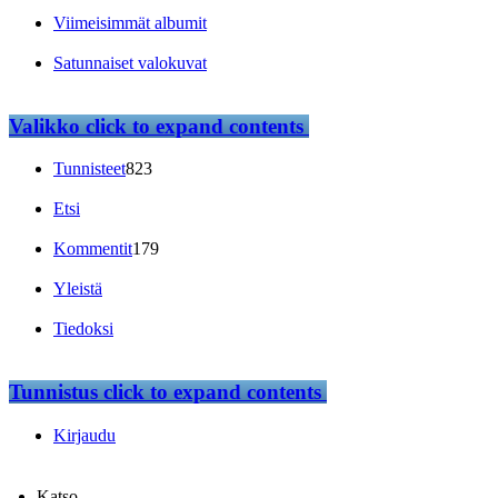
Viimeisimmät albumit
Satunnaiset valokuvat
Valikko
click to expand contents
Tunnisteet
823
Etsi
Kommentit
179
Yleistä
Tiedoksi
Tunnistus
click to expand contents
Kirjaudu
Katso