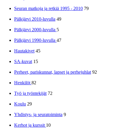
Seuran matkoja ja retkiä 1995 - 2010
79
Pälkjärvi 2010-luvulla
49
Pälkjärvi 2000-luvulla
5
Pälkjärvi 1990-luvulla
47
Hautakivet
45
SA-kuvat
15
Perheet, pariskunnat, lapset ja perhejuhlat
92
Henkilöt
82
Työ ja työntekijät
72
Koulu
29
Yhdistys- ja seuratoiminta
9
Kerhot ja kurssit
10