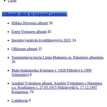
Close
Albumit
click to expand contents
Hilkka Hirvosen albumi
30
Esteri Vornasen albumi
45
Itsenäisyyspäivän kynttilänsytytys 2021
24
Olkkosen albumi
25
Tunnistettavia kuvia Linda Multanen os. Pakarinen albumista
26
Matti Iisakinpoika Könönen s. 1928 Pälkjärvi k.1999
Tohmajärvi
8
Annikki Yrjänäisen albumi. Annikki Yrjänäinen e.Nieminen
o.s. Rouhiainen s. 27.05.1915 Pälkjärvellä k. 17.12.1997
Kajaanissa.
79
Lottakuvia
9