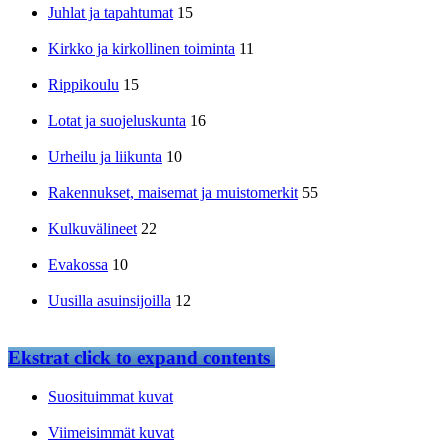
Juhlat ja tapahtumat
15
Kirkko ja kirkollinen toiminta
11
Rippikoulu
15
Lotat ja suojeluskunta
16
Urheilu ja liikunta
10
Rakennukset, maisemat ja muistomerkit
55
Kulkuvälineet
22
Evakossa
10
Uusilla asuinsijoilla
12
Ekstrat
click to expand contents
Suosituimmat kuvat
Viimeisimmät kuvat