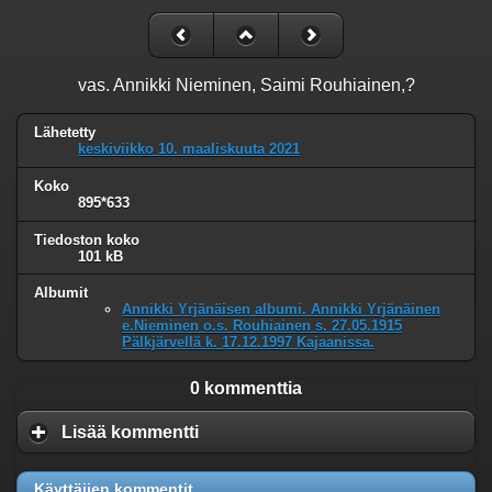
vas. Annikki Nieminen, Saimi Rouhiainen,?
Lähetetty
keskiviikko 10. maaliskuuta 2021
Koko
895*633
Tiedoston koko
101 kB
Albumit
Annikki Yrjänäisen albumi. Annikki Yrjänäinen
e.Nieminen o.s. Rouhiainen s. 27.05.1915
Pälkjärvellä k. 17.12.1997 Kajaanissa.
0 kommenttia
Lisää kommentti
Käyttäjien kommentit