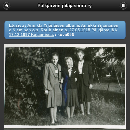
Pälkjärven pitäjäseura ry.
Etusivu
/
Annikki Yrjänäisen albumi. Annikki Yrjänäinen
e.Nieminen o.s. Rouhiainen s. 27.05.1915 Pälkjärvellä k.
17.12.1997 Kajaanissa.
/
kuva056